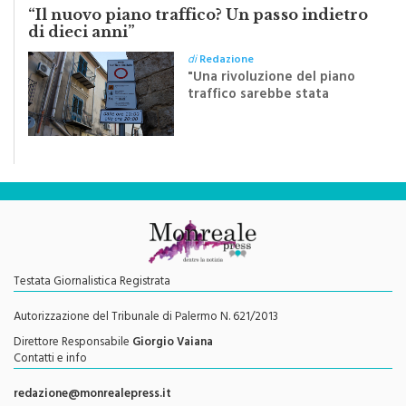
di dieci anni”
di
Redazione
"Una rivoluzione del piano
traffico sarebbe stata
efficace se preceduta da
una rivoluzione culturale"
Testata Giornalistica Registrata
Autorizzazione del Tribunale di Palermo N. 621/2013
Direttore Responsabile
Giorgio Vaiana
Contatti e info
redazione@monrealepress.it
Seguici su