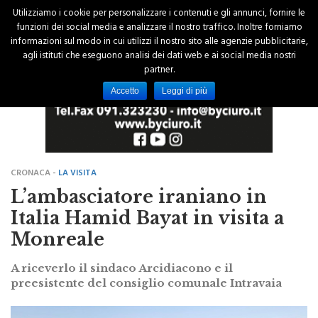
Utilizziamo i cookie per personalizzare i contenuti e gli annunci, fornire le
funzioni dei social media e analizzare il nostro traffico. Inoltre forniamo
informazioni sul modo in cui utilizzi il nostro sito alle agenzie pubblicitarie,
agli istituti che eseguono analisi dei dati web e ai social media nostri
partner.
Accetto
Leggi di più
CRONACA -
LA VISITA
L’ambasciatore iraniano in
Italia Hamid Bayat in visita a
Monreale
A riceverlo il sindaco Arcidiacono e il
preesistente del consiglio comunale Intravaia