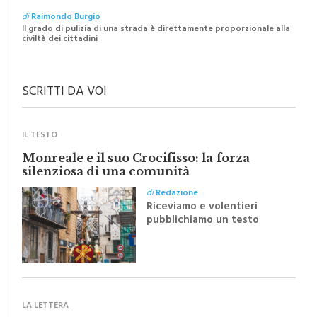
Il grado di pulizia di una strada è direttamente proporzionale alla
civiltà dei cittadini
SCRITTI DA VOI
IL TESTO
Monreale e il suo Crocifisso: la forza
silenziosa di una comunità
di
Redazione
Riceviamo e volentieri
pubblichiamo un testo
inviato dalla scrittrice
monrealese Mariella
Sapienza all'indomani della
Festa del Santissimo
Crocifisso
LA LETTERA
“Il nuovo piano traffico? Un passo indietro