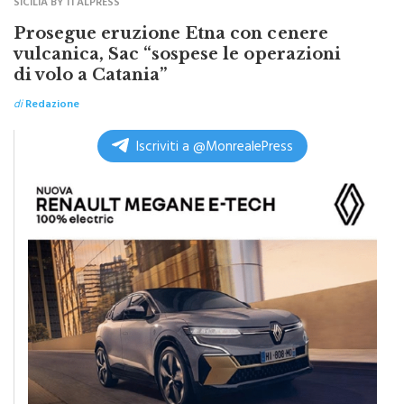
SICILIA BY ITALPRESS
Prosegue eruzione Etna con cenere
vulcanica, Sac “sospese le operazioni
di volo a Catania”
di
Redazione
Iscriviti a @MonrealePress