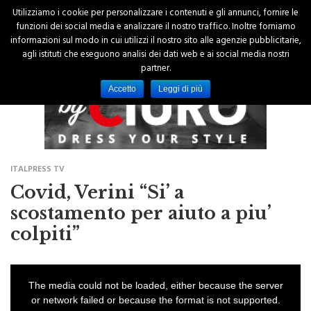
Utilizziamo i cookie per personalizzare i contenuti e gli annunci, fornire le
funzioni dei social media e analizzare il nostro traffico. Inoltre forniamo
informazioni sul modo in cui utilizzi il nostro sito alle agenzie pubblicitarie,
agli istituti che eseguono analisi dei dati web e ai social media nostri
partner.
Accetto
Leggi di più
ITALPRESS TV
Covid, Verini “Si’ a
scostamento per aiuto a piu’
colpiti”
T
h
i
The media could not be loaded, either because the server
s
i
or network failed or because the format is not supported.
s
a