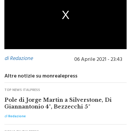
m
o
d
a
l
w
i
n
d
o
w
.
di Redazione
06 Aprile 2021 - 23:43
Altre notizie su monrealepress
TOP NEWS ITALPRESS
Pole di Jorge Martin a Silverstone, Di
Giannantonio 4°, Bezzecchi 5°
di
Redazione