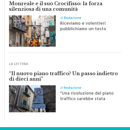
Monreale e il suo Crocifisso: la forza
silenziosa di una comunità
di
Redazione
Riceviamo e volentieri
pubblichiamo un testo
inviato dalla scrittrice
monrealese Mariella
Sapienza all'indomani della
Festa del Santissimo
Crocifisso
LA LETTERA
“Il nuovo piano traffico? Un passo indietro
di dieci anni”
di
Redazione
"Una rivoluzione del piano
traffico sarebbe stata
efficace se preceduta da
una rivoluzione culturale"