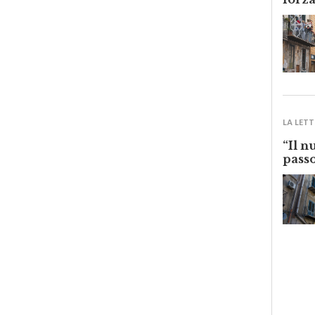
forza
LA LETT
“Il n
passo