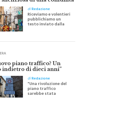
 silenziosa di una comunità
di
Redazione
Riceviamo e volentieri
pubblichiamo un
testo inviato dalla
scrittrice monrealese
Mariella Sapienza
all'indomani della
Festa del Santissimo
Crocifisso
ERA
uovo piano traffico? Un
 indietro di dieci anni”
di
Redazione
"Una rivoluzione del
piano traffico
sarebbe stata
efficace se preceduta
da una rivoluzione
culturale"