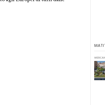
to agli Europei di tuffi dalle
MATI
MERCANT