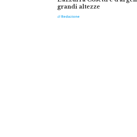
L’azzurra Cosetti è d’argen
grandi altezze
di
Redazione