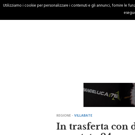
Utilizziamo i cookie per personalizzare i contenuti e gli annunci, fornire le funzi
HOME
CRONACA
eseguo
REGIONE -
VILLABATE
In trasferta con 