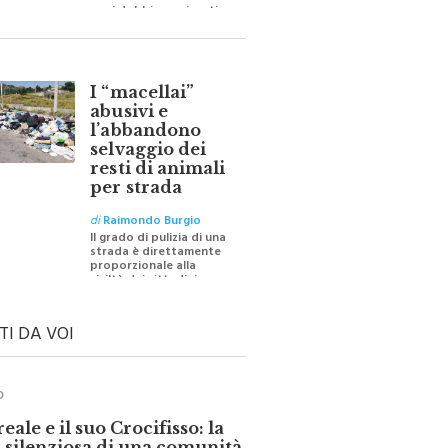
barriere e distanze e
oggi dobbiamo ripartire
per ricostruire certezze
I “macellai”
abusivi e
l’abbandono
selvaggio dei
resti di animali
per strada
di
Raimondo Burgio
Il grado di pulizia di una
strada è direttamente
proporzionale alla
civiltà dei cittadini
TI DA VOI
O
ale e il suo Crocifisso: la