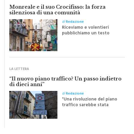
silenziosa di una comunità
di
Redazione
Riceviamo e volentieri
pubblichiamo un testo
inviato dalla scrittrice
monrealese Mariella
Sapienza all'indomani della
Festa del Santissimo
Crocifisso
LA LETTERA
“Il nuovo piano traffico? Un passo indietro
di dieci anni”
di
Redazione
"Una rivoluzione del piano
traffico sarebbe stata
efficace se preceduta da
una rivoluzione culturale"