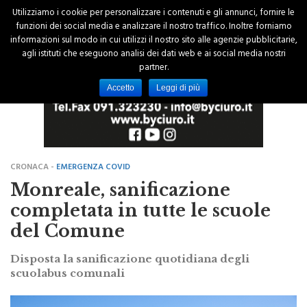
Utilizziamo i cookie per personalizzare i contenuti e gli annunci, fornire le
funzioni dei social media e analizzare il nostro traffico. Inoltre forniamo
informazioni sul modo in cui utilizzi il nostro sito alle agenzie pubblicitarie,
agli istituti che eseguono analisi dei dati web e ai social media nostri
partner.
Accetto
Leggi di più
CRONACA -
EMERGENZA COVID
Monreale, sanificazione
completata in tutte le scuole
del Comune
Disposta la sanificazione quotidiana degli
scuolabus comunali