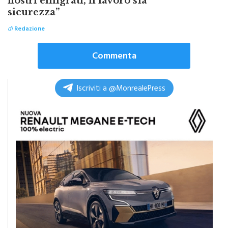
di
Redazione
Commenta
Iscriviti a @MonrealePress