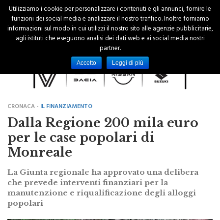
Utilizziamo i cookie per personalizzare i contenuti e gli annunci, fornire le
funzioni dei social media e analizzare il nostro traffico. Inoltre forniamo
informazioni sul modo in cui utilizzi il nostro sito alle agenzie pubblicitarie,
agli istituti che eseguono analisi dei dati web e ai social media nostri
partner.
Accetto
Leggi di più
CRONACA -
IL FINANZIAMENTO
Dalla Regione 200 mila euro
per le case popolari di
Monreale
La Giunta regionale ha approvato una delibera
che prevede interventi finanziari per la
manutenzione e riqualificazione degli alloggi
popolari