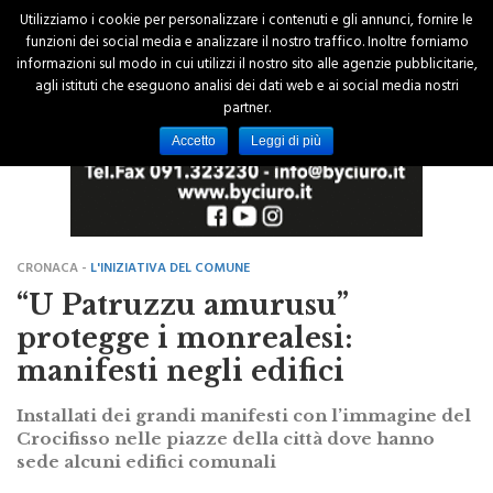
Utilizziamo i cookie per personalizzare i contenuti e gli annunci, fornire le
funzioni dei social media e analizzare il nostro traffico. Inoltre forniamo
informazioni sul modo in cui utilizzi il nostro sito alle agenzie pubblicitarie,
agli istituti che eseguono analisi dei dati web e ai social media nostri
partner.
Accetto
Leggi di più
CRONACA -
L'INIZIATIVA DEL COMUNE
“U Patruzzu amurusu”
protegge i monrealesi:
manifesti negli edifici
Installati dei grandi manifesti con l’immagine del
Crocifisso nelle piazze della città dove hanno
sede alcuni edifici comunali