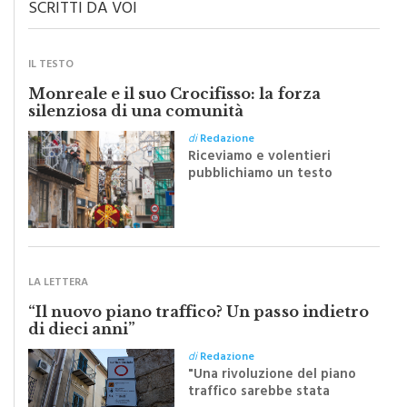
IL TESTO
Monreale e il suo Crocifisso: la forza
silenziosa di una comunità
di
Redazione
Riceviamo e volentieri
pubblichiamo un testo
inviato dalla scrittrice
monrealese Mariella
Sapienza all'indomani della
Festa del Santissimo
Crocifisso
LA LETTERA
“Il nuovo piano traffico? Un passo indietro
di dieci anni”
di
Redazione
"Una rivoluzione del piano
traffico sarebbe stata
efficace se preceduta da
una rivoluzione culturale"