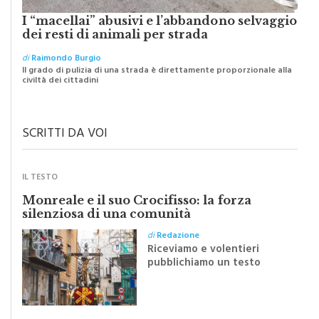
I “macellai” abusivi e l’abbandono selvaggio
dei resti di animali per strada
di
Raimondo Burgio
Il grado di pulizia di una strada è direttamente proporzionale alla
civiltà dei cittadini
SCRITTI DA VOI
IL TESTO
Monreale e il suo Crocifisso: la forza
silenziosa di una comunità
di
Redazione
Riceviamo e volentieri
pubblichiamo un testo
inviato dalla scrittrice
monrealese Mariella
Sapienza all'indomani della
Festa del Santissimo
Crocifisso