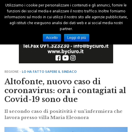
Utilizziamo i cookie per personalizzare i contenuti e gli annunci, fornire le
funzioni dei social media e analizzare il nostro traffico. Inoltre forniamo
informazioni sul modo in cui utilizzi il nostro sito alle agenzie pubblicitarie,
agli istituti che eseguono analisi dei dati web e ai social media nostri
partner.
Accetto
Leggi di più
REGIONE -
LO HA FATTO SAPERE IL SINDACO
Altofonte, nuovo caso di
coronavirus: ora i contagiati al
Covid-19 sono due
Il secondo caso di positività è un'infermiera che
lavora presso villa Maria Eleonora