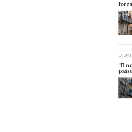
Monre
forza
LA LETT
“Il n
passo