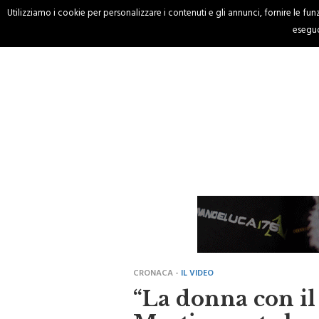
Utilizziamo i cookie per personalizzare i contenuti e gli annunci, fornire le funzi
HOME
CRONACA
eseguo
CRONACA -
IL VIDEO
“La donna con il