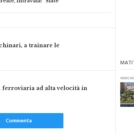
eale, Intravaia: "Siate
chinari, a trainare le
MATI
MERCANT
a ferroviaria ad alta velocità in
Commenta