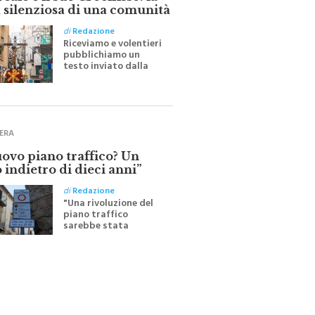
ale e il suo Crocifisso: la
 silenziosa di una comunità
di
Redazione
Riceviamo e volentieri
pubblichiamo un
testo inviato dalla
scrittrice monrealese
Mariella Sapienza
all'indomani della
Festa del Santissimo
Crocifisso
ERA
uovo piano traffico? Un
 indietro di dieci anni”
di
Redazione
"Una rivoluzione del
piano traffico
sarebbe stata
efficace se preceduta
da una rivoluzione
culturale"