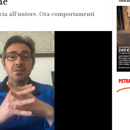
ne”
accia all'untore. Ora comportamenti