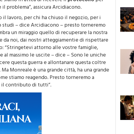
e siamo in attea di ricevere il
protocollo
per
 il problema”, assicura Arcidiacono.
il lavoro, per chi ha chiuso il negozio, per i
ro studi – dice Arcidiacono – presto torneremo
embra un miraggio quello di recuperare la nostra
 da noi, dai nostri atteggiamentie di rispettare
: “Stringetevi attorno alle vostre famiglie,
ate al massimo le uscite – dice – Sono le uniche
ncere questa guerra e allontanare questa coltre
. Ma Monreale è una grande città, ha una grande
ome stiamo reagendo. Presto torneremo a
 il contributo di tutti”.