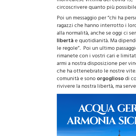
monrealese vittima del covid-19, “
circoscrivere quanto più possibile
Poi un messaggio per “chi ha perso 
ragazzi che hanno interrotto i lo
alla normalità, anche se oggi ci s
libertà
e quotidianità. Ma dipende
le regole”. Poi un ultimo passaggio
rimanete con i vostri cari e limit
armi a nostra disposizione per vi
che ha ottenebrato le nostre vite
comunità e sono
orgoglioso
di c
rivivere la nostra libertà, ma serve