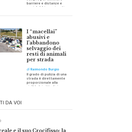
sempre per eliminare
barriere e distanze e
oggi dobbiamo ripartire
per ricostruire certezze
I “macellai”
abusivi e
l’abbandono
selvaggio dei
resti di animali
per strada
di
Raimondo Burgio
Il grado di pulizia di una
strada è direttamente
proporzionale alla
civiltà dei cittadini
TI DA VOI
O