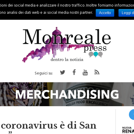
oni dei social media e analizzare il nostro traffico. Inoltre forniamo informazioni s
PALERMO
REGIONE
EVENTI
RUBRICHE
SPORT
no analisi dei dati web e ai social media nostri partner.
Accetto
Leggi d
Seguici su:
 coronavirus è di San