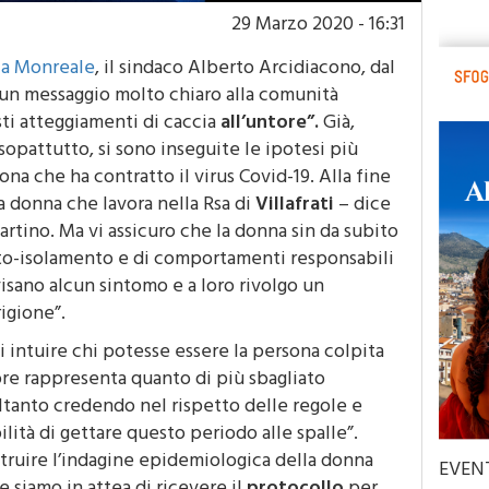
29 Marzo 2020 - 16:31
 a Monreale
, il sindaco Alberto Arcidiacono, dal
 un messaggio molto chiaro alla comunità
i atteggiamenti di caccia
all’untore”.
Già,
, sopattutto, si sono inseguite le ipotesi più
ona che ha contratto il virus Covid-19. Alla fine
una donna che lavora nella Rsa di
Villafrati
– dice
rtino. Ma vi assicuro che la donna sin da subito
 auto-isolamento e di comportamenti responsabili
visano alcun sintomo e a loro rivolgo un
igione”.
di intuire chi potesse essere la persona colpita
ore rappresenta quanto di più sbagliato
ltanto credendo nel rispetto delle regole e
lità di gettare questo periodo alle spalle”.
struire l’indagine epidemiologica della donna
EVEN