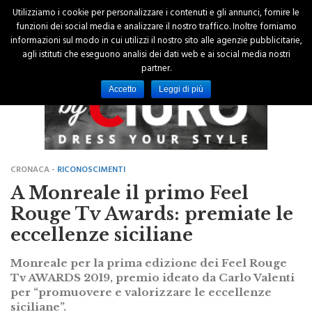
Utilizziamo i cookie per personalizzare i contenuti e gli annunci, fornire le
funzioni dei social media e analizzare il nostro traffico. Inoltre forniamo
informazioni sul modo in cui utilizzi il nostro sito alle agenzie pubblicitarie,
agli istituti che eseguono analisi dei dati web e ai social media nostri
partner.
Accetto
Leggi di più
CRONACA -
RICONOSCIMENTI
A Monreale il primo Feel
Rouge Tv Awards: premiate le
eccellenze siciliane
Monreale per la prima edizione dei Feel Rouge
Tv AWARDS 2019, premio ideato da Carlo Valenti
per “promuovere e valorizzare le eccellenze
siciliane”.