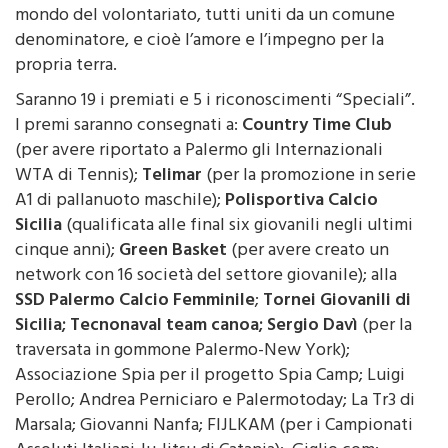
mondo del volontariato, tutti uniti da un comune
denominatore, e cioè l’amore e l’impegno per la
propria terra.
Saranno 19 i premiati e 5 i riconoscimenti “Speciali”.
I premi saranno consegnati a:
Country Time Club
(per avere riportato a Palermo gli Internazionali
WTA di Tennis);
Telimar
(per la promozione in serie
A1 di pallanuoto maschile);
Polisportiva Calcio
Sicilia
(qualificata alle final six giovanili negli ultimi
cinque anni);
Green Basket
(per avere creato un
network con 16 società del settore giovanile); alla
SSD Palermo Calcio Femminile
;
Tornei Giovanili di
Sicilia; Tecnonaval team canoa; Sergio Davì
(per la
traversata in gommone Palermo-New York);
Associazione Spia per il progetto Spia Camp; Luigi
Perollo; Andrea Perniciaro e Palermotoday; La Tr3 di
Marsala; Giovanni Nanfa; FIJLKAM (per i Campionati