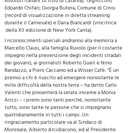
Assoluti Italiani Ju Jitsu di Catania); Giglio.com;
Edoardo Chifari; Giorgia Butera, Comune di Cinisi
(record di visualizzazione in diretta streaming
durante il Carnevale) e Daria Biancardi (vincitrice
della XII edizione di New York Canta).
I riconoscimenti speciali andranno alla memoria a
Marcello Clausi, alla famiglia Ruvolo (per il costante
impegno nella prevenzione degli incidenti stradali
dei giovani), ai giornalisti Roberto Gueli e Nino
Randazzo, a Piero Caccamo ed a Wisser Cafè. “È un
premio a chi è riuscito ad emergere nonostante le
mille difficoltà della nostra terra – ha detto Carlo
Valenti che presenterà la serata insieme a Monia
Arizzi – i premi sono tanti perché, nonostante
tutto, sono tante le persone che si impegnano
quotidianamente in tutti i campi. Un
ringraziamento particolare va al Sindaco di
Monreale, Alberto Arcidiacono, ed al Presidente