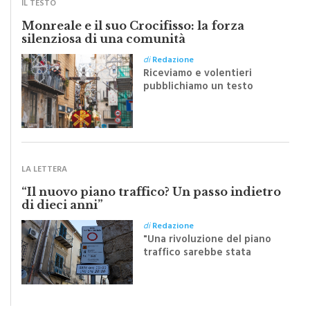
IL TESTO
Monreale e il suo Crocifisso: la forza
silenziosa di una comunità
di
Redazione
Riceviamo e volentieri
pubblichiamo un testo
inviato dalla scrittrice
monrealese Mariella
Sapienza all'indomani della
Festa del Santissimo
Crocifisso
LA LETTERA
“Il nuovo piano traffico? Un passo indietro
di dieci anni”
di
Redazione
"Una rivoluzione del piano
traffico sarebbe stata
efficace se preceduta da
una rivoluzione culturale"