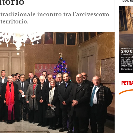
itorio
 tradizionale incontro tra l'arcivescovo
territorio.