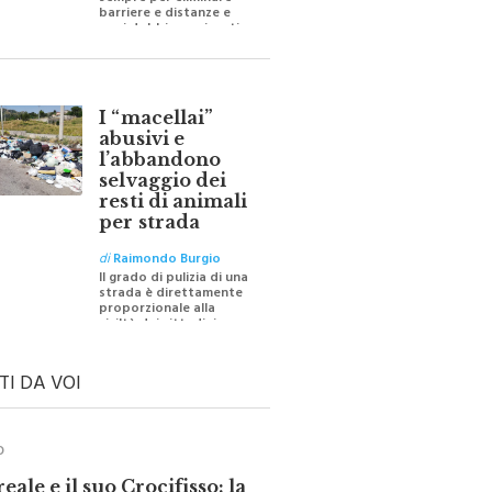
sempre per eliminare
barriere e distanze e
oggi dobbiamo ripartire
per ricostruire certezze
I “macellai”
abusivi e
l’abbandono
selvaggio dei
resti di animali
per strada
di
Raimondo Burgio
Il grado di pulizia di una
strada è direttamente
proporzionale alla
civiltà dei cittadini
TI DA VOI
O