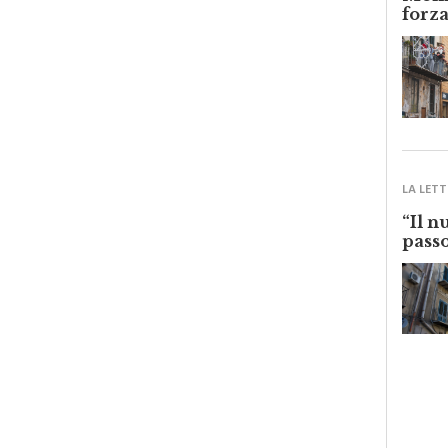
Monre
forza
LA LETT
“Il n
passo