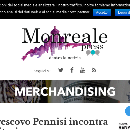
oni dei social media e analizzare il nostro traffico. Inoltre forniamo informazioni s
PALERMO
REGIONE
EVENTI
RUBRICHE
SPORT
no analisi dei dati web e ai social media nostri partner.
Accetto
Leggi d
Seguici su:
vescovo Pennisi incontra