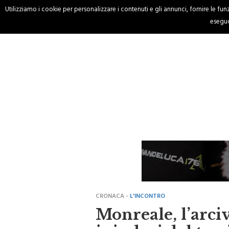
Utilizziamo i cookie per personalizzare i contenuti e gli annunci, fornire le funzi
HOME
CRONACA
eseguo
CRONACA -
L'INCONTRO
Monreale, l’arci