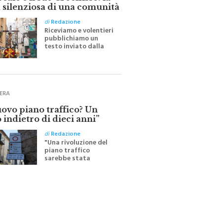
ale e il suo Crocifisso: la
 silenziosa di una comunità
di
Redazione
Riceviamo e volentieri
pubblichiamo un
testo inviato dalla
scrittrice monrealese
Mariella Sapienza
all'indomani della
Festa del Santissimo
Crocifisso
ERA
uovo piano traffico? Un
 indietro di dieci anni”
di
Redazione
"Una rivoluzione del
piano traffico
sarebbe stata
efficace se preceduta
da una rivoluzione
culturale"