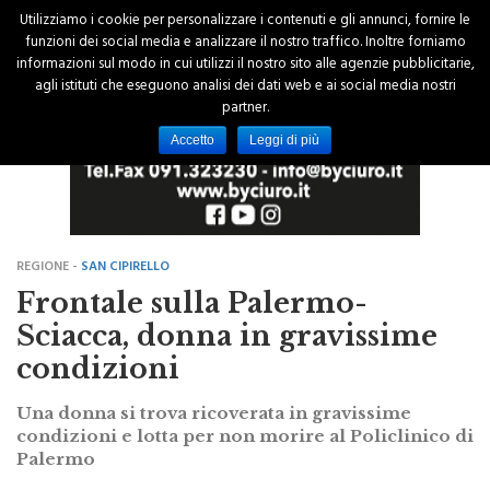
Utilizziamo i cookie per personalizzare i contenuti e gli annunci, fornire le
funzioni dei social media e analizzare il nostro traffico. Inoltre forniamo
informazioni sul modo in cui utilizzi il nostro sito alle agenzie pubblicitarie,
agli istituti che eseguono analisi dei dati web e ai social media nostri
partner.
Accetto
Leggi di più
REGIONE -
SAN CIPIRELLO
Frontale sulla Palermo-
Sciacca, donna in gravissime
condizioni
Una donna si trova ricoverata in gravissime
condizioni e lotta per non morire al Policlinico di
Palermo