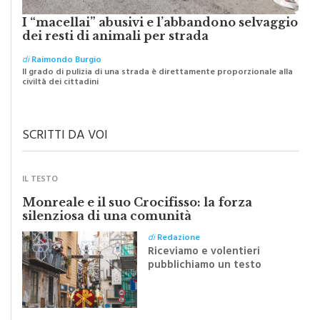
I “macellai” abusivi e l’abbandono selvaggio
dei resti di animali per strada
di
Raimondo Burgio
Il grado di pulizia di una strada è direttamente proporzionale alla
civiltà dei cittadini
SCRITTI DA VOI
IL TESTO
Monreale e il suo Crocifisso: la forza
silenziosa di una comunità
di
Redazione
Riceviamo e volentieri
pubblichiamo un testo
inviato dalla scrittrice
monrealese Mariella
Sapienza all'indomani della
Festa del Santissimo
Crocifisso