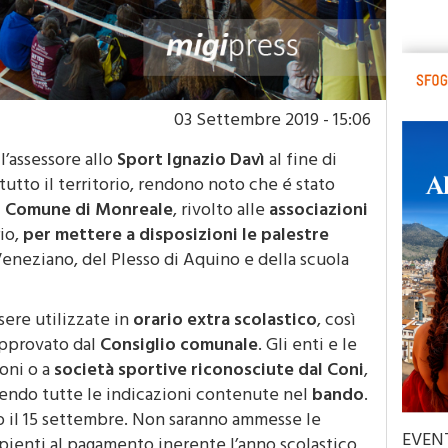
03 Settembre 2019 - 15:06
l’assessore allo
Sport
Ignazio Davì
al fine di
 tutto il territorio, rendono noto che é stato
el Comune di Monreale
, rivolto alle
associazioni
io,
per mettere a disposizioni le palestre
eneziano, del Plesso di Aquino e della scuola
sere utilizzate in
orario extra scolastico
, così
approvato dal
Consiglio comunale
. Gli enti e le
oni o a
società sportive riconosciute dal Coni
,
endo tutte le indicazioni contenute nel
bando
.
 il 15 settembre. Non saranno ammesse le
EVEN
pienti al pagamento inerente l’anno scolastico