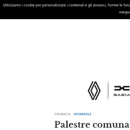
Utilizziamo i cookie per personalizzare i contenuti e gli annunci, fornire le funzi
HOME
CRONACA
eseguo
CRONACA -
MONREALE
Palestre comunal