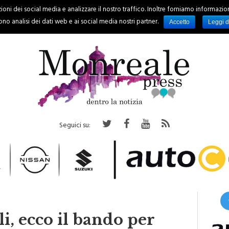
oni dei social media e analizzare il nostro traffico. Inoltre forniamo informazioni s
PALERMO
REGIONE
EVENTI
RUBRICHE
SPORT
no analisi dei dati web e ai social media nostri partner.
Accetto
Leggi d
Seguici su:
i, ecco il bando per