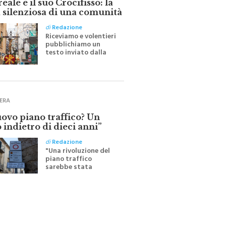
 silenziosa di una comunità
di
Redazione
Riceviamo e volentieri
pubblichiamo un
testo inviato dalla
scrittrice monrealese
Mariella Sapienza
all'indomani della
Festa del Santissimo
Crocifisso
ERA
uovo piano traffico? Un
 indietro di dieci anni”
di
Redazione
"Una rivoluzione del
piano traffico
sarebbe stata
efficace se preceduta
da una rivoluzione
culturale"