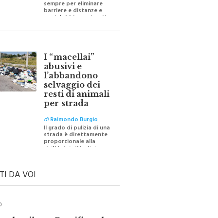
barriere e distanze e
oggi dobbiamo ripartire
per ricostruire certezze
I “macellai”
abusivi e
l’abbandono
selvaggio dei
resti di animali
per strada
di
Raimondo Burgio
Il grado di pulizia di una
strada è direttamente
proporzionale alla
civiltà dei cittadini
TI DA VOI
O
ale e il suo Crocifisso: la