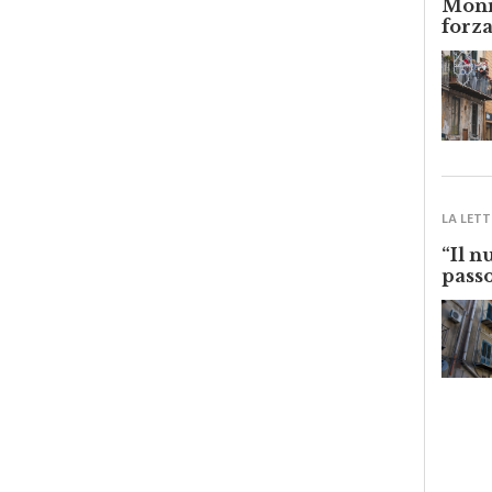
forza
LA LETT
“Il n
passo