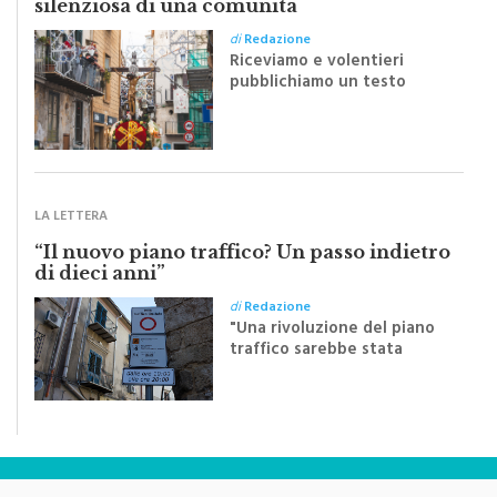
silenziosa di una comunità
di
Redazione
Riceviamo e volentieri
pubblichiamo un testo
inviato dalla scrittrice
monrealese Mariella
Sapienza all'indomani della
Festa del Santissimo
Crocifisso
LA LETTERA
“Il nuovo piano traffico? Un passo indietro
di dieci anni”
di
Redazione
"Una rivoluzione del piano
traffico sarebbe stata
efficace se preceduta da
una rivoluzione culturale"