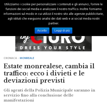
Utilizziamo i cookie per personalizzare i contenuti e gli annunci, fornire le
funzioni dei social media e analizzare il nostro traffico. Inoltre forniamo
informazioni sul modo in cui utilizzi il nostro sito alle agenzie pubblicitarie,
agli istituti che eseguono analisi dei dati web e ai social media nostri
partner.
Accetto
Leggi di più
CRONACA -
MONREALE
Estate monrealese, cambia il
traffico: ecco i divieti e le
deviazioni previsti
Gli agenti della Polizia Municipale saranno in
servizio fino alla conclusione delle
manifestazioni