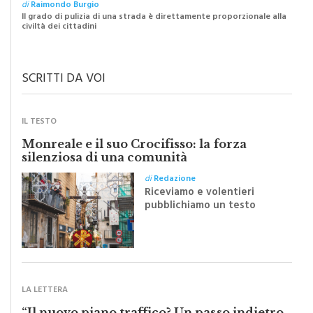
di
Raimondo Burgio
Il grado di pulizia di una strada è direttamente proporzionale alla
civiltà dei cittadini
SCRITTI DA VOI
IL TESTO
Monreale e il suo Crocifisso: la forza
silenziosa di una comunità
di
Redazione
Riceviamo e volentieri
pubblichiamo un testo
inviato dalla scrittrice
monrealese Mariella
Sapienza all'indomani della
Festa del Santissimo
Crocifisso
LA LETTERA