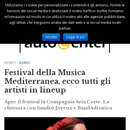
Utilizziamo i cookie per personalizzare i contenuti e gli annunci, fornire le
funzioni dei social media e analizzare il nostro traffico. Inoltre forniamo
informazioni sul modo in cui utilizzi il nostro sito alle agenzie pubblicitarie,
agli istituti che eseguono analisi dei dati web e ai social media nostri
partner.
Accetto
Leggi di più
EVENTI -
GANGI
Festival della Musica
Mediterranea, ecco tutti gli
artisti in lineup
Apre il festival la Compagnia Aria Corte. La
chiusura con Sandro Joyeux e BandAdriatica