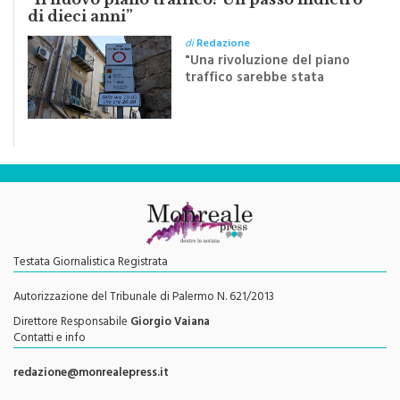
“Il nuovo piano traffico? Un passo indietro
di dieci anni”
di
Redazione
"Una rivoluzione del piano
traffico sarebbe stata
efficace se preceduta da
una rivoluzione culturale"
Testata Giornalistica Registrata
Autorizzazione del Tribunale di Palermo N. 621/2013
Direttore Responsabile
Giorgio Vaiana
Contatti e info
redazione@monrealepress.it