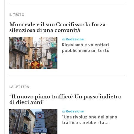
IL TESTO
Monreale e il suo Crocifisso: la forza
silenziosa di una comunità
di
Redazione
Riceviamo e volentieri
pubblichiamo un testo
inviato dalla scrittrice
monrealese Mariella
Sapienza all'indomani della
Festa del Santissimo
Crocifisso
LA LETTERA
“Il nuovo piano traffico? Un passo indietro
di dieci anni”
di
Redazione
"Una rivoluzione del piano
traffico sarebbe stata
efficace se preceduta da