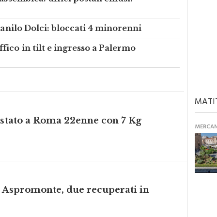
assemblea: uffici postali chiusi.
Danilo Dolci: bloccati 4 minorenni
ico in tilt e ingresso a Palermo
MATI
restato a Roma 22enne con 7 Kg
MERCANT
in Aspromonte, due recuperati in