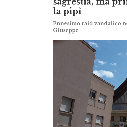
sagrestia, ma pr
la pipì
Ennesimo raid vandalico ne
Giuseppe