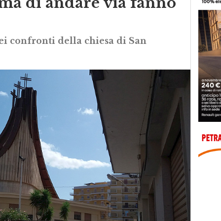
ima di andare via fanno
i confronti della chiesa di San