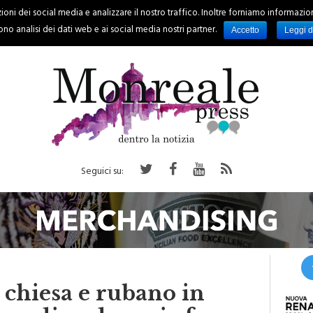
oni dei social media e analizzare il nostro traffico. Inoltre forniamo informazioni s
PALERMO
REGIONE
EVENTI
RUBRICHE
SPORT
no analisi dei dati web e ai social media nostri partner.
Accetto
Leggi d
Seguici su:
 chiesa e rubano in