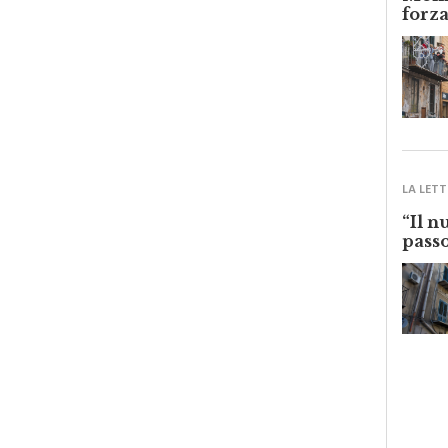
Monre
forza
LA LETT
“Il n
passo