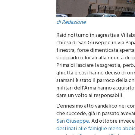
di Redazione
Raid notturno in sagrestia a Villabat
chiesa di San Giuseppe in via Papa
finestra, forse dimenticata apert
soqquadro i locali alla ricerca di
Prima di lasciare la sagrestia, pe
ghiotta e così hanno deciso di ori
stamani è stato il parroco della ch
militari dell’Arma hanno acquisito
dare un volto ai responsabili.
L’ennesimo atto vandalico nei conf
che succede, già in passato avev
San Giuseppe.
Ad ottobre invece,
destinati alle famiglie meno abbi