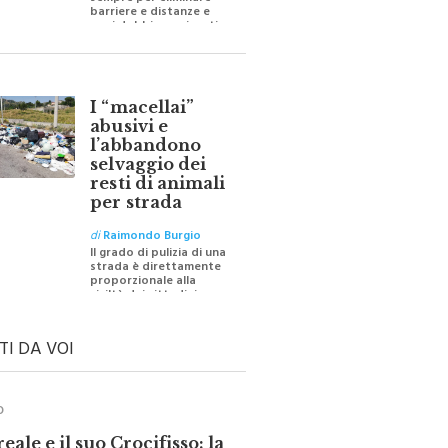
sempre per eliminare
barriere e distanze e
oggi dobbiamo ripartire
per ricostruire certezze
I “macellai”
abusivi e
l’abbandono
selvaggio dei
resti di animali
per strada
di
Raimondo Burgio
Il grado di pulizia di una
strada è direttamente
proporzionale alla
civiltà dei cittadini
TI DA VOI
O