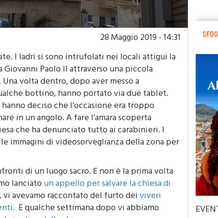
28 Maggio 2019 - 14:31
e. I ladri si sono intrufolati nei locali attigui la
 Giovanni Paolo II attraverso una piccola
a. Una volta dentro, dopo aver messo a
 qualche bottino, hanno portato via due tablet.
rò, hanno deciso che l’occasione era troppo
nare in un angolo. A fare l’amara scoperta
iesa che ha denunciato tutto ai carabinieri. I
 le immagini di videosorveglianza della zona per
ronti di un luogo sacro. E non è la prima volta
amo lanciato
un appello per salvare la chiesa di
 vi avevamo raccontato del furto dei
viveri
enti
. E qualche settimana dopo vi abbiamo
EVEN