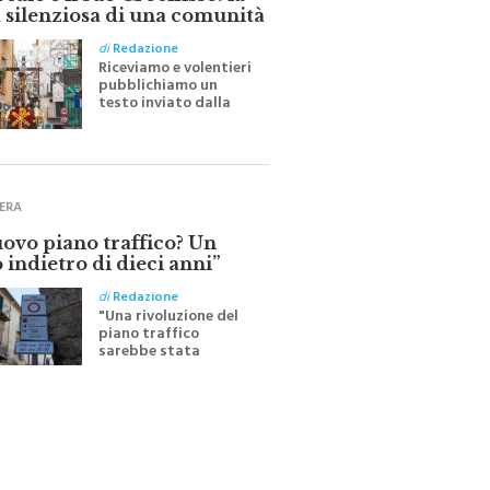
ale e il suo Crocifisso: la
 silenziosa di una comunità
di
Redazione
Riceviamo e volentieri
pubblichiamo un
testo inviato dalla
scrittrice monrealese
Mariella Sapienza
all'indomani della
Festa del Santissimo
Crocifisso
ERA
uovo piano traffico? Un
 indietro di dieci anni”
di
Redazione
"Una rivoluzione del
piano traffico
sarebbe stata
efficace se preceduta
da una rivoluzione
culturale"