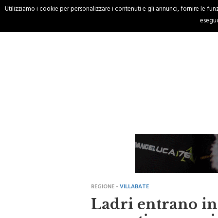
Utilizziamo i cookie per personalizzare i contenuti e gli annunci, fornire le funzi
HOME
CRONACA
eseguo
REGIONE -
VILLABATE
Ladri entrano in