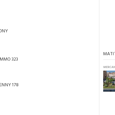
ONY
MATI
IMMO 323
MERCANT
ENNY 178