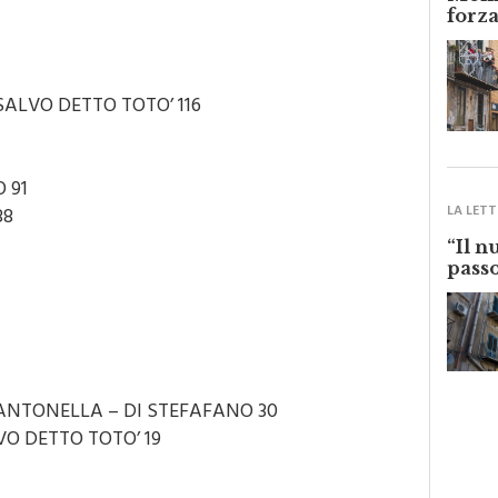
Monre
forza
ALVO DETTO TOTO’ 116
 91
88
LA LETT
“Il n
passo
NTONELLA – DI STEFAFANO 30
O DETTO TOTO’ 19