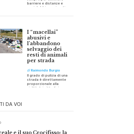
sempre per eliminare
barriere e distanze e
oggi dobbiamo ripartire
per ricostruire certezze
I “macellai”
abusivi e
l’abbandono
selvaggio dei
resti di animali
per strada
di
Raimondo Burgio
Il grado di pulizia di una
strada è direttamente
proporzionale alla
civiltà dei cittadini
TI DA VOI
O