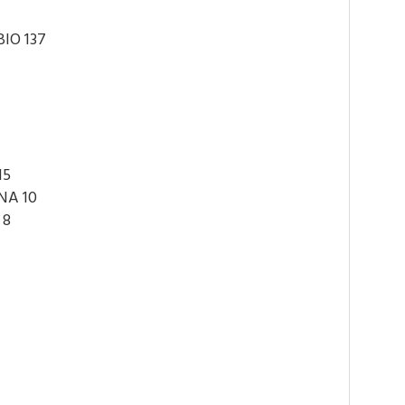
IO 137
15
NA 10
 8