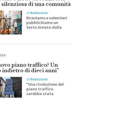
ale e il suo Crocifisso: la
 silenziosa di una comunità
di
Redazione
Riceviamo e volentieri
pubblichiamo un
testo inviato dalla
scrittrice monrealese
Mariella Sapienza
all'indomani della
Festa del Santissimo
Crocifisso
ERA
uovo piano traffico? Un
 indietro di dieci anni”
di
Redazione
"Una rivoluzione del
piano traffico
sarebbe stata
efficace se preceduta
da una rivoluzione
culturale"