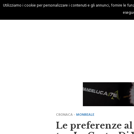
Utilizziamo i cookie per personalizzare i contenuti e gli annunci, fornire le funzi
HOME
CRONACA
eseguo
CRONACA -
MONREALE
Le preferenze al