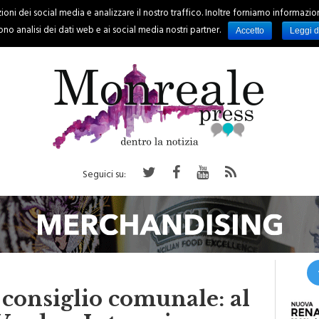
oni dei social media e analizzare il nostro traffico. Inoltre forniamo informazioni s
PALERMO
REGIONE
EVENTI
RUBRICHE
SPORT
no analisi dei dati web e ai social media nostri partner.
Accetto
Leggi d
Seguici su:
 consiglio comunale: al