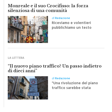
Monreale e il suo Crocifisso: la forza
silenziosa di una comunità
di
Redazione
Riceviamo e volentieri
pubblichiamo un testo
inviato dalla scrittrice
monrealese Mariella
Sapienza all'indomani della
Festa del Santissimo
Crocifisso
LA LETTERA
“Il nuovo piano traffico? Un passo indietro
di dieci anni”
di
Redazione
"Una rivoluzione del piano
traffico sarebbe stata
efficace se preceduta da
una rivoluzione culturale"