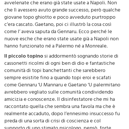
avvelenate che erano già state usate a Napoli. Non
che lì avessero avuto grande successo, però qualche
giovane topo ghiotto e poco avveduto purtroppo
c’era cascato. Gaetano, poi ci illustrò la cosa così
come l’ aveva saputa da Gennaru. Ecco perché le
nuove esche che erano state usate già a Napoli non
hanno funzionato né a Palermo né a Monreale.
Il piccolo topino
si addormentò sognando storie di
cassonetti ricolmi di ogni ben di dio e fantastiche
comunità di topi banchettanti che sarebbero
sempre esistite fino a quando topi eroi e scafati
come Gennaru ‘U Mannaru e Gaetano ‘U palermitano
avrebbero vegliato sulle comunità condividendo
amicizia e conoscenze. Il disinfestatore che mi ha
raccontato quella che sembra una favola ma che è
realmente accaduto, dopo l’ennesimo insuccesso fu
preda di una sorta di crisi di coscienza e col
supporto di uno stimato psicologo, pensò, forte