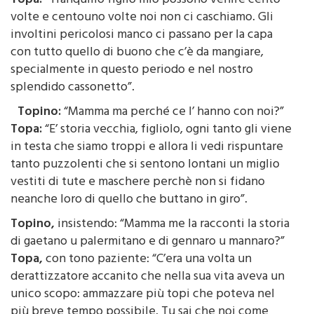
Topa:
“Tranquillo figlio mio possono venire cento
volte e centouno volte noi non ci caschiamo. Gli
involtini pericolosi manco ci passano per la capa
con tutto quello di buono che c’è da mangiare,
specialmente in questo periodo e nel nostro
splendido cassonetto”.
Topino:
“Mamma ma perché ce l’ hanno con noi?”
Topa:
“E’ storia vecchia, figliolo, ogni tanto gli viene
in testa che siamo troppi e allora li vedi rispuntare
tanto puzzolenti che si sentono lontani un miglio
vestiti di tute e maschere perchè non si fidano
neanche loro di quello che buttano in giro”.
Topino,
insistendo: “Mamma me la racconti la storia
di gaetano u palermitano e di gennaro u mannaro?”
Topa,
con tono paziente: “C’era una volta un
derattizzatore accanito che nella sua vita aveva un
unico scopo: ammazzare più topi che poteva nel
più breve tempo possibile. Tu sai che noi come