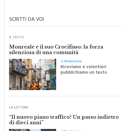
SCRITTI DA VOI
IL TESTO
Monreale e il suo Crocifisso: la forza
silenziosa di una comunità
di
Redazione
Riceviamo e volentieri
pubblichiamo un testo
inviato dalla scrittrice
monrealese Mariella
Sapienza all'indomani della
Festa del Santissimo
Crocifisso
LA LETTERA
“Il nuovo piano traffico? Un passo indietro
di dieci anni”