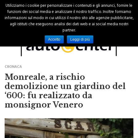
Utilizziamo i cookie per personalizzare i contenuti e gli annunci, fornire le
funzioni dei social media e analizzare il nostro traffico. Inoltre forniamo
informazioni sul modo in cui utilizzi il nostro sito alle agenzie pubblicitarie,
agli istituti che eseguono analisi dei dati web e ai social media nostri
partner.
Accetto
Leggi di più
CRONACA
Monreale, a rischio
demolizione un giardino del
‘600: fu realizzato da
monsignor Venero