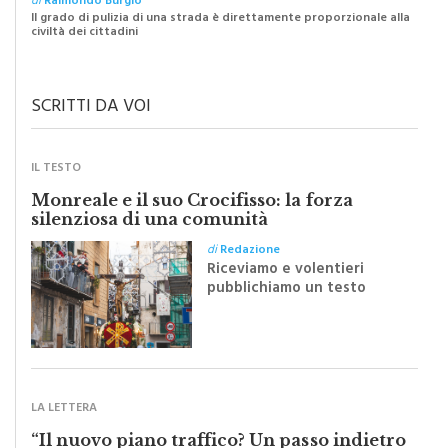
civiltà dei cittadini
SCRITTI DA VOI
IL TESTO
Monreale e il suo Crocifisso: la forza
silenziosa di una comunità
di
Redazione
Riceviamo e volentieri
pubblichiamo un testo
inviato dalla scrittrice
monrealese Mariella
Sapienza all'indomani della
Festa del Santissimo
Crocifisso
LA LETTERA
“Il nuovo piano traffico? Un passo indietro
di dieci anni”