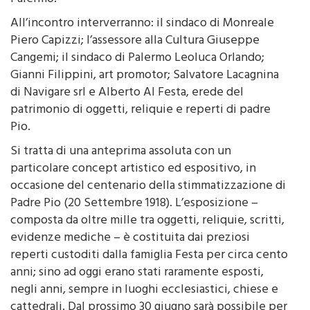
All’incontro interverranno: il sindaco di Monreale
Piero Capizzi; l’assessore alla Cultura Giuseppe
Cangemi; il sindaco di Palermo Leoluca Orlando;
Gianni Filippini, art promotor; Salvatore Lacagnina
di Navigare srl e Alberto Al Festa, erede del
patrimonio di oggetti, reliquie e reperti di padre
Pio.
Si tratta di una anteprima assoluta con un
particolare concept artistico ed espositivo, in
occasione del centenario della stimmatizzazione di
Padre Pio (20 Settembre 1918). L’esposizione –
composta da oltre mille tra oggetti, reliquie, scritti,
evidenze mediche – è costituita dai preziosi
reperti custoditi dalla famiglia Festa per circa cento
anni; sino ad oggi erano stati raramente esposti,
negli anni, sempre in luoghi ecclesiastici, chiese e
cattedrali. Dal prossimo 30 giugno sarà possibile per
fedeli e devoti al frate oggi Santo, ammirare tutto