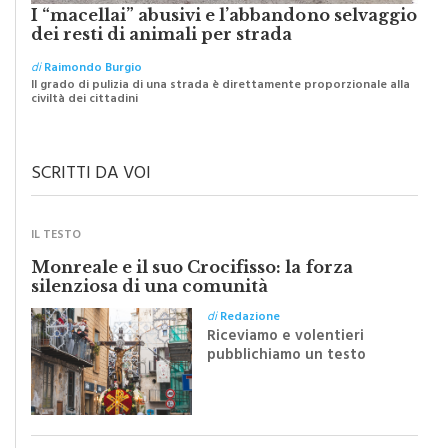
dei resti di animali per strada
di
Raimondo Burgio
Il grado di pulizia di una strada è direttamente proporzionale alla
civiltà dei cittadini
SCRITTI DA VOI
IL TESTO
Monreale e il suo Crocifisso: la forza
silenziosa di una comunità
di
Redazione
Riceviamo e volentieri
pubblichiamo un testo
inviato dalla scrittrice
monrealese Mariella
Sapienza all'indomani della
Festa del Santissimo
Crocifisso