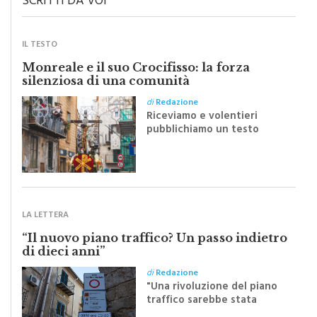
IL TESTO
Monreale e il suo Crocifisso: la forza
silenziosa di una comunità
di
Redazione
Riceviamo e volentieri
pubblichiamo un testo
inviato dalla scrittrice
monrealese Mariella
Sapienza all'indomani della
Festa del Santissimo
Crocifisso
LA LETTERA
“Il nuovo piano traffico? Un passo indietro
di dieci anni”
di
Redazione
"Una rivoluzione del piano
traffico sarebbe stata
efficace se preceduta da
una rivoluzione culturale"