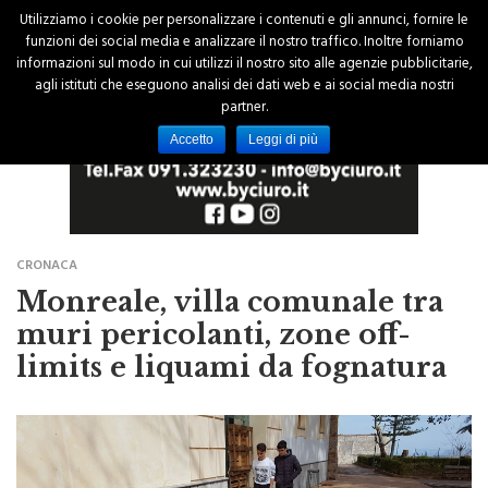
Utilizziamo i cookie per personalizzare i contenuti e gli annunci, fornire le
funzioni dei social media e analizzare il nostro traffico. Inoltre forniamo
informazioni sul modo in cui utilizzi il nostro sito alle agenzie pubblicitarie,
agli istituti che eseguono analisi dei dati web e ai social media nostri
partner.
Accetto
Leggi di più
CRONACA
Monreale, villa comunale tra
muri pericolanti, zone off-
limits e liquami da fognatura