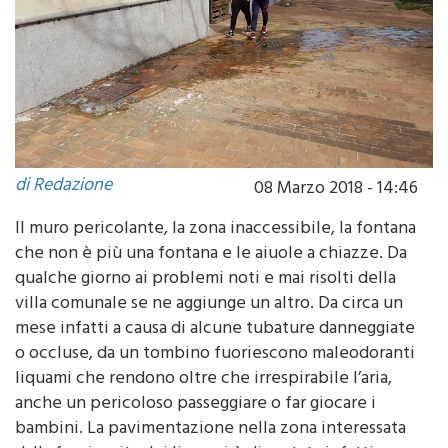
di Redazione
08 Marzo 2018 - 14:46
Il muro pericolante, la zona inaccessibile, la fontana
che non è più una fontana e le aiuole a chiazze. Da
qualche giorno ai problemi noti e mai risolti della
villa comunale se ne aggiunge un altro. Da circa un
mese infatti a causa di alcune tubature danneggiate
o occluse, da un tombino fuoriescono maleodoranti
liquami che rendono oltre che irrespirabile l’aria,
anche un pericoloso passeggiare o far giocare i
bambini. La pavimentazione nella zona interessata
dalla fuoriuscita dei liquami è diventata infatti