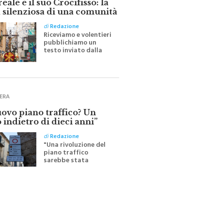
 silenziosa di una comunità
di
Redazione
Riceviamo e volentieri
pubblichiamo un
testo inviato dalla
scrittrice monrealese
Mariella Sapienza
all'indomani della
Festa del Santissimo
Crocifisso
ERA
uovo piano traffico? Un
 indietro di dieci anni”
di
Redazione
"Una rivoluzione del
piano traffico
sarebbe stata
efficace se preceduta
da una rivoluzione
culturale"