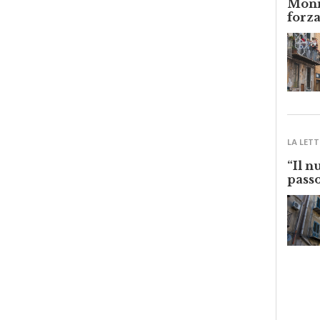
forza
LA LETT
“Il n
passo