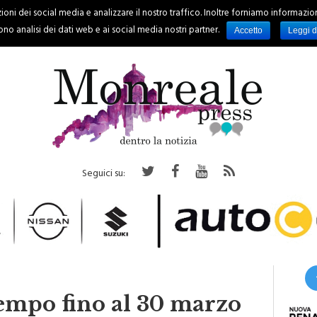
oni dei social media e analizzare il nostro traffico. Inoltre forniamo informazioni s
PALERMO
REGIONE
EVENTI
RUBRICHE
SPORT
no analisi dei dati web e ai social media nostri partner.
Accetto
Leggi d
Seguici su:
 tempo fino al 30 marzo