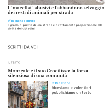
I “macellai” abusivi e l’abbandono selvaggio
dei resti di animali per strada
di
Raimondo Burgio
Il grado di pulizia di una strada è direttamente proporzionale alla
civiltà dei cittadini
SCRITTI DA VOI
IL TESTO
Monreale e il suo Crocifisso: la forza
silenziosa di una comunità
di
Redazione
Riceviamo e volentieri
pubblichiamo un testo
inviato dalla scrittrice
monrealese Mariella
Sapienza all'indomani della