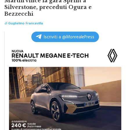
Martin vince la gara Sprint a
Silverstone, preceduti Ogura e
Bezzecchi
di
Guglielmo Francavilla
Iscriviti a @MonrealePress