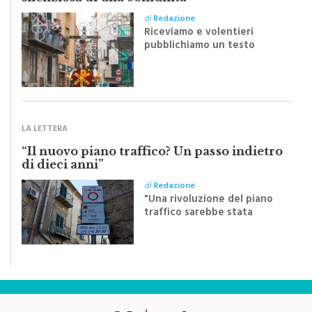
Monreale e il suo Crocifisso: la forza
silenziosa di una comunità
di
Redazione
Riceviamo e volentieri
pubblichiamo un testo
inviato dalla scrittrice
monrealese Mariella
Sapienza all'indomani della
Festa del Santissimo
Crocifisso
LA LETTERA
“Il nuovo piano traffico? Un passo indietro
di dieci anni”
di
Redazione
"Una rivoluzione del piano
traffico sarebbe stata
efficace se preceduta da
una rivoluzione culturale"