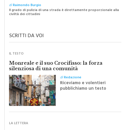
Il grado di pulizia di una strada è direttamente proporzionale alla
civiltà dei cittadini
SCRITTI DA VOI
IL TESTO
Monreale e il suo Crocifisso: la forza
silenziosa di una comunità
di
Redazione
Riceviamo e volentieri
pubblichiamo un testo
inviato dalla scrittrice
monrealese Mariella
Sapienza all'indomani della
Festa del Santissimo
Crocifisso
LA LETTERA
“Il nuovo piano traffico? Un passo indietro