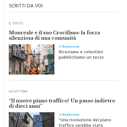
SCRITTI DA VOI
IL TESTO
Monreale e il suo Crocifisso: la forza
silenziosa di una comunità
di
Redazione
Riceviamo e volentieri
pubblichiamo un testo
inviato dalla scrittrice
monrealese Mariella
Sapienza all'indomani della
Festa del Santissimo
Crocifisso
LA LETTERA
“Il nuovo piano traffico? Un passo indietro
di dieci anni”
di
Redazione