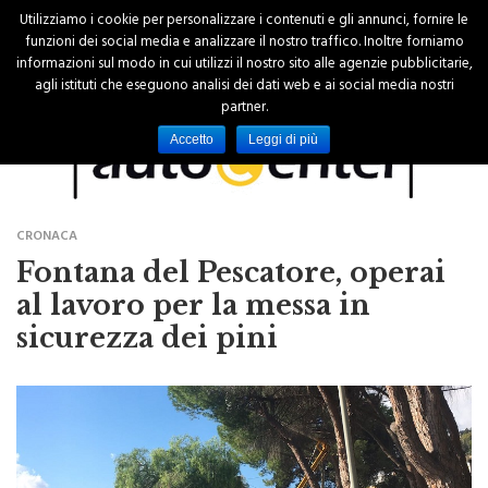
Utilizziamo i cookie per personalizzare i contenuti e gli annunci, fornire le
funzioni dei social media e analizzare il nostro traffico. Inoltre forniamo
informazioni sul modo in cui utilizzi il nostro sito alle agenzie pubblicitarie,
agli istituti che eseguono analisi dei dati web e ai social media nostri
partner.
Accetto
Leggi di più
CRONACA
Fontana del Pescatore, operai
al lavoro per la messa in
sicurezza dei pini