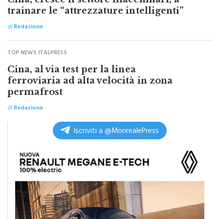
Cina, cresce il settore macchinari, a
trainare le “attrezzature intelligenti”
di
Redazione
TOP NEWS ITALPRESS
Cina, al via test per la linea
ferroviaria ad alta velocità in zona
permafrost
di
Redazione
Iscriviti a @MonrealePress