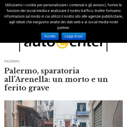
Utilizziamo i cookie per personalizzare i contenuti e gli annunci, fornire le
funzioni dei social media e analizzare il nostro traffico. Inoltre forniamo
informazioni sul modo in cui utilizzi il nostro sito alle agenzie pubblicitarie,
agli istituti che eseguono analisi dei dati web e ai social media nostri
partner.
Accetto
Leggi di più
PALERMO
Palermo, sparatoria
all’Arenella: un morto e un
ferito grave