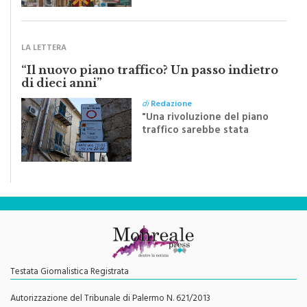
monrealese Mariella
Sapienza all'indomani della
Festa del Santissimo
Crocifisso
LA LETTERA
“Il nuovo piano traffico? Un passo indietro
di dieci anni”
di
Redazione
"Una rivoluzione del piano
traffico sarebbe stata
efficace se preceduta da
una rivoluzione culturale"
Testata Giornalistica Registrata