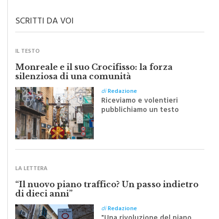
SCRITTI DA VOI
IL TESTO
Monreale e il suo Crocifisso: la forza
silenziosa di una comunità
di
Redazione
Riceviamo e volentieri
pubblichiamo un testo
inviato dalla scrittrice
monrealese Mariella
Sapienza all'indomani della
Festa del Santissimo
Crocifisso
LA LETTERA
“Il nuovo piano traffico? Un passo indietro
di dieci anni”