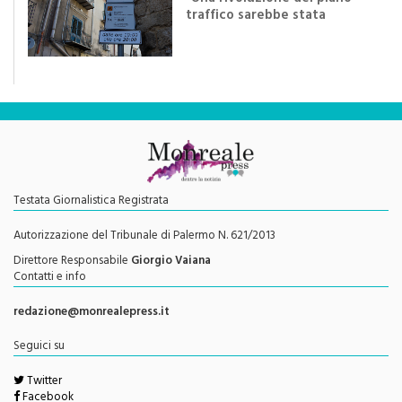
di
Redazione
"Una rivoluzione del piano
traffico sarebbe stata
efficace se preceduta da
una rivoluzione culturale"
Testata Giornalistica Registrata
Autorizzazione del Tribunale di Palermo N. 621/2013
Direttore Responsabile
Giorgio Vaiana
Contatti e info
redazione@monrealepress.it
Seguici su