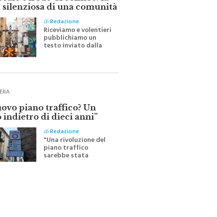
 silenziosa di una comunità
di
Redazione
Riceviamo e volentieri
pubblichiamo un
testo inviato dalla
scrittrice monrealese
Mariella Sapienza
all'indomani della
Festa del Santissimo
Crocifisso
ERA
uovo piano traffico? Un
 indietro di dieci anni”
di
Redazione
"Una rivoluzione del
piano traffico
sarebbe stata
efficace se preceduta
da una rivoluzione
culturale"