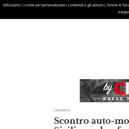
Utilizziamo i cookie per personalizzare i contenuti e gli annunci, fornire le funzi
HOME
CRONACA
eseguo
CRONACA
Scontro auto-mot