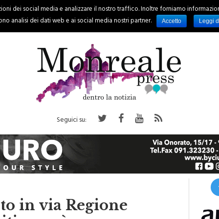
oni dei social media e analizzare il nostro traffico. Inoltre forniamo informazioni s
PALERMO
REGIONE
EVENTI
RUBRICHE
SPORT
no analisi dei dati web e ai social media nostri partner.
Accetto
Leggi d
Seguici su:
o in via Regione