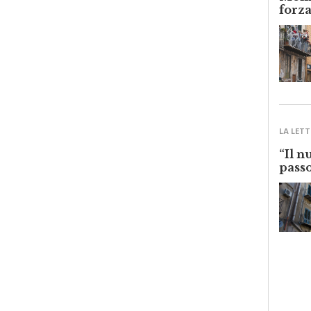
forza
LA LETT
“Il n
passo