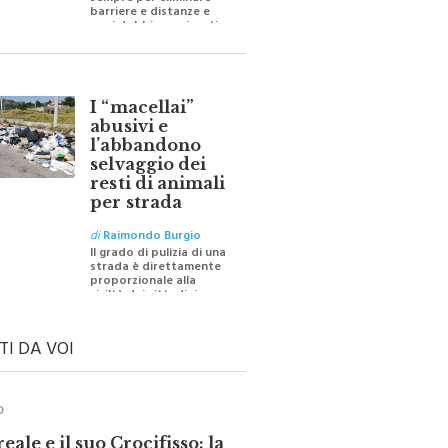
barriere e distanze e
oggi dobbiamo ripartire
per ricostruire certezze
I “macellai”
abusivi e
l’abbandono
selvaggio dei
resti di animali
per strada
di
Raimondo Burgio
Il grado di pulizia di una
strada è direttamente
proporzionale alla
civiltà dei cittadini
TI DA VOI
O
ale e il suo Crocifisso: la