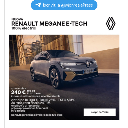
Iscriviti a @MonrealePress