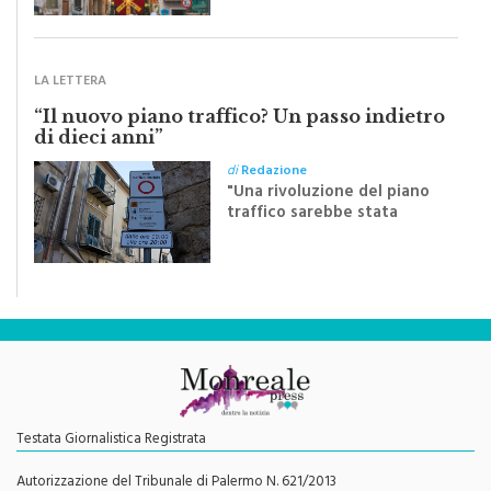
inviato dalla scrittrice
monrealese Mariella
Sapienza all'indomani della
Festa del Santissimo
Crocifisso
LA LETTERA
“Il nuovo piano traffico? Un passo indietro
di dieci anni”
di
Redazione
"Una rivoluzione del piano
traffico sarebbe stata
efficace se preceduta da
una rivoluzione culturale"
Testata Giornalistica Registrata