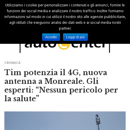
Utilizziamo i cookie per personalizzare i contenuti e gli annunci, fornire le
funzioni dei social media e analizzare il nostro traffico. Inoltre forniamo
informazioni sul modo in cui utilizzi il nostro sito alle agenzie pubblicitarie,
agli istituti che eseguono analisi dei dati web e ai social media nostri
partner.
Accetto
Leggi di più
CRONACA
Tim potenzia il 4G, nuova
antenna a Monreale. Gli
esperti: “Nessun pericolo per
la salute”