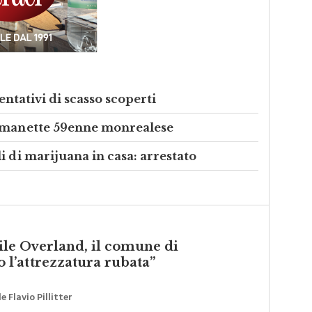
tentativi di scasso scoperti
n manette 59enne monrealese
i di marijuana in casa: arrestato
vile Overland, il comune di
l’attrezzatura rubata”
 Flavio Pillitter