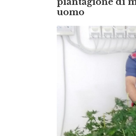
piantagione di m
uomo