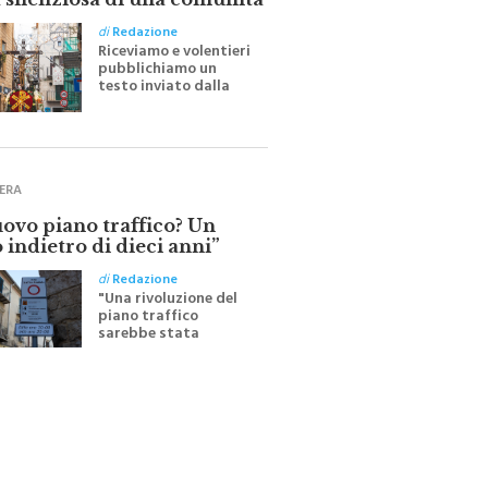
 silenziosa di una comunità
di
Redazione
Riceviamo e volentieri
pubblichiamo un
testo inviato dalla
scrittrice monrealese
Mariella Sapienza
all'indomani della
Festa del Santissimo
Crocifisso
ERA
uovo piano traffico? Un
 indietro di dieci anni”
di
Redazione
"Una rivoluzione del
piano traffico
sarebbe stata
efficace se preceduta
da una rivoluzione
culturale"