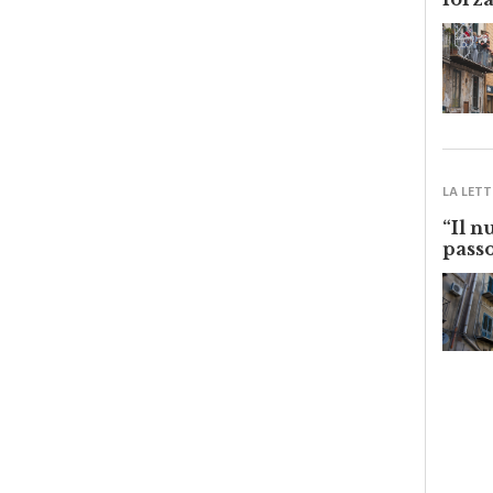
forza
LA LETT
“Il n
passo