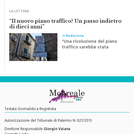
Sapienza all'indomani della
Festa del Santissimo
Crocifisso
LA LETTERA
“Il nuovo piano traffico? Un passo indietro
di dieci anni”
di
Redazione
"Una rivoluzione del piano
traffico sarebbe stata
efficace se preceduta da
una rivoluzione culturale"
Testata Giornalistica Registrata
Autorizzazione del Tribunale di Palermo N. 621/2013