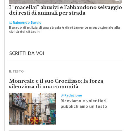
I “macellai” abusivi e l’abbandono selvaggio
dei resti di animali per strada
di
Raimondo Burgio
Il grado di pulizia di una strada è direttamente proporzionale alla
civiltà dei cittadini
SCRITTI DA VOI
IL TESTO
Monreale e il suo Crocifisso: la forza
silenziosa di una comunità
di
Redazione
Riceviamo e volentieri
pubblichiamo un testo
inviato dalla scrittrice
monrealese Mariella