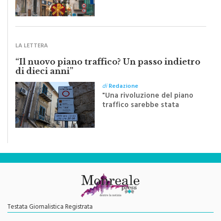
pubblichiamo un testo
inviato dalla scrittrice
monrealese Mariella
Sapienza all'indomani della
Festa del Santissimo
Crocifisso
LA LETTERA
“Il nuovo piano traffico? Un passo indietro
di dieci anni”
di
Redazione
"Una rivoluzione del piano
traffico sarebbe stata
efficace se preceduta da
una rivoluzione culturale"