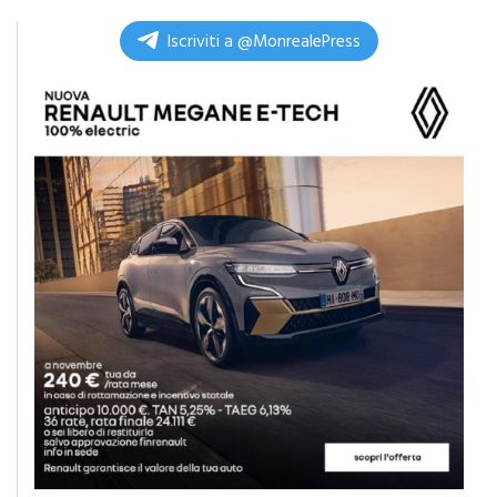
di
Redazione
Iscriviti a @MonrealePress