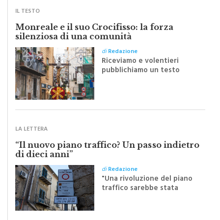
IL TESTO
Monreale e il suo Crocifisso: la forza
silenziosa di una comunità
di
Redazione
Riceviamo e volentieri
pubblichiamo un testo
inviato dalla scrittrice
monrealese Mariella
Sapienza all'indomani della
Festa del Santissimo
Crocifisso
LA LETTERA
“Il nuovo piano traffico? Un passo indietro
di dieci anni”
di
Redazione
"Una rivoluzione del piano
traffico sarebbe stata
efficace se preceduta da
una rivoluzione culturale"