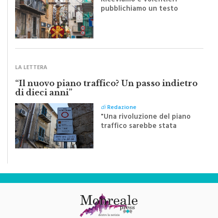
inviato dalla scrittrice
monrealese Mariella
Sapienza all'indomani della
Festa del Santissimo
Crocifisso
LA LETTERA
“Il nuovo piano traffico? Un passo indietro
di dieci anni”
di
Redazione
"Una rivoluzione del piano
traffico sarebbe stata
efficace se preceduta da
una rivoluzione culturale"
Testata Giornalistica Registrata