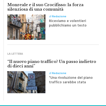
IL TESTO
Monreale e il suo Crocifisso: la forza
silenziosa di una comunità
di
Redazione
Riceviamo e volentieri
pubblichiamo un testo
inviato dalla scrittrice
monrealese Mariella
Sapienza all'indomani della
Festa del Santissimo
Crocifisso
LA LETTERA
“Il nuovo piano traffico? Un passo indietro
di dieci anni”
di
Redazione
"Una rivoluzione del piano
traffico sarebbe stata
efficace se preceduta da
una rivoluzione culturale"