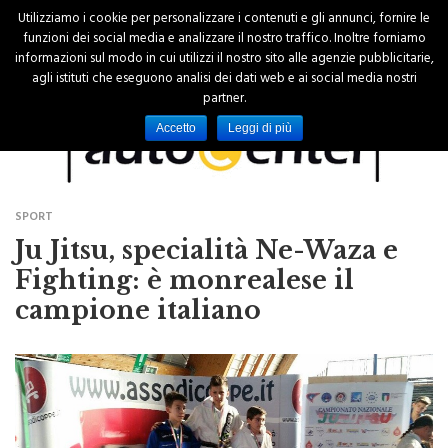
Utilizziamo i cookie per personalizzare i contenuti e gli annunci, fornire le
funzioni dei social media e analizzare il nostro traffico. Inoltre forniamo
informazioni sul modo in cui utilizzi il nostro sito alle agenzie pubblicitarie,
agli istituti che eseguono analisi dei dati web e ai social media nostri
partner.
Accetto
Leggi di più
SPORT
Ju Jitsu, specialità Ne-Waza e
Fighting: è monrealese il
campione italiano