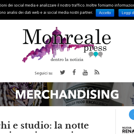
oni dei social media e analizzare il nostro traffico. Inoltre forniamo informazioni s
PALERMO
REGIONE
EVENTI
RUBRICHE
SPORT
no analisi dei dati web e ai social media nostri partner.
Accetto
Leggi d
Seguici su:
i e studio: la notte