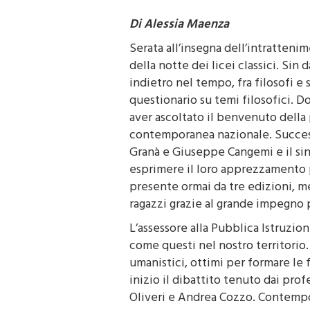
di Alessia Maenza
Di Alessia Maenza
Serata all’insegna dell’intratteni
della notte dei licei classici. Sin d
indietro nel tempo, fra filosofi e
questionario su temi filosofici. D
aver ascoltato il benvenuto della 
contemporanea nazionale. Successi
Granà e Giuseppe Cangemi e il si
esprimere il loro apprezzamento pe
presente ormai da tre edizioni, me
ragazzi grazie al grande impegno 
L’assessore alla Pubblica Istruzio
come questi nel nostro territorio.
umanistici, ottimi per formare le f
inizio il dibattito tenuto dai prof
Oliveri e Andrea Cozzo. Contempo