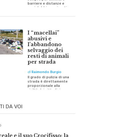
sempre per eliminare
barriere e distanze e
oggi dobbiamo ripartire
per ricostruire certezze
I “macellai”
abusivi e
l’abbandono
selvaggio dei
resti di animali
per strada
di
Raimondo Burgio
Il grado di pulizia di una
strada è direttamente
proporzionale alla
civiltà dei cittadini
TI DA VOI
O