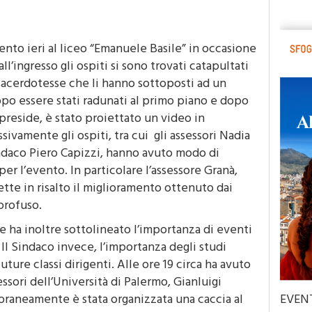
14 Gennaio 2017 - 10:59
mento ieri al liceo “Emanuele Basile” in occasione
all’ingresso gli ospiti si sono trovati catapultati
 sacerdotesse che li hanno sottoposti ad un
opo essere stati radunati al primo piano e dopo
preside, è stato proiettato un video in
vamente gli ospiti, tra cui gli assessori Nadia
ndaco Piero Capizzi, hanno avuto modo di
r l’evento. In particolare l’assessore Granà,
tte in risalto il miglioramento ottenuto dai
profuso.
ne ha inoltre sottolineato l’importanza di eventi
 Il Sindaco invece, l’importanza degli studi
uture classi dirigenti. Alle ore 19 circa ha avuto
essori dell’Università di Palermo, Gianluigi
raneamente è stata organizzata una caccia al
EVEN