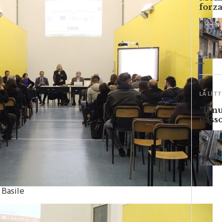
Monre
forza
LA LETT
“Il n
passo
 Basile