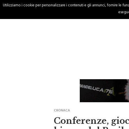
Utilizziamo i cookie per personalizzare i contenuti e gli annunci, fornire le funzi
HOME
CRONACA
eseguo
CRONACA
Conferenze, gioch