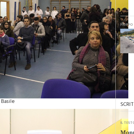
PIOPPO
 Basile
SCRIT
IL TEST