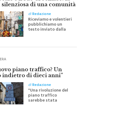
ale e il suo Crocifisso: la
 silenziosa di una comunità
di
Redazione
Riceviamo e volentieri
pubblichiamo un
testo inviato dalla
scrittrice monrealese
Mariella Sapienza
all'indomani della
Festa del Santissimo
Crocifisso
ERA
uovo piano traffico? Un
 indietro di dieci anni”
di
Redazione
"Una rivoluzione del
piano traffico
sarebbe stata
efficace se preceduta
da una rivoluzione
culturale"