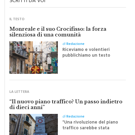
SCRITTI DA VOI
IL TESTO
Monreale e il suo Crocifisso: la forza
silenziosa di una comunità
di
Redazione
Riceviamo e volentieri
pubblichiamo un testo
inviato dalla scrittrice
monrealese Mariella
Sapienza all'indomani della
Festa del Santissimo
Crocifisso
LA LETTERA
“Il nuovo piano traffico? Un passo indietro
di dieci anni”
di
Redazione
"Una rivoluzione del piano
traffico sarebbe stata
efficace se preceduta da