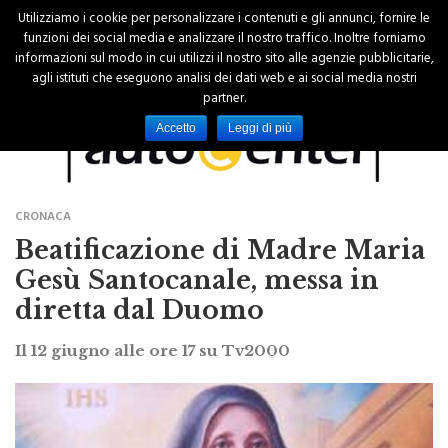
Utilizziamo i cookie per personalizzare i contenuti e gli annunci, fornire le
funzioni dei social media e analizzare il nostro traffico. Inoltre forniamo
informazioni sul modo in cui utilizzi il nostro sito alle agenzie pubblicitarie,
agli istituti che eseguono analisi dei dati web e ai social media nostri
partner.
Accetto
Leggi di più
CRONACA
Beatificazione di Madre Maria
Gesù Santocanale, messa in
diretta dal Duomo
Il 12 giugno alle ore 17 su Tv2000