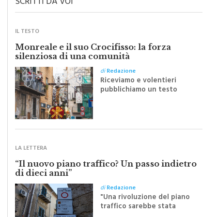
SCRITTI DA VOI
IL TESTO
Monreale e il suo Crocifisso: la forza
silenziosa di una comunità
di
Redazione
Riceviamo e volentieri
pubblichiamo un testo
inviato dalla scrittrice
monrealese Mariella
Sapienza all'indomani della
Festa del Santissimo
Crocifisso
LA LETTERA
“Il nuovo piano traffico? Un passo indietro
di dieci anni”
di
Redazione
"Una rivoluzione del piano