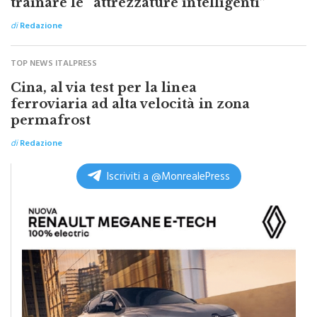
Cina, cresce il settore macchinari, a
trainare le “attrezzature intelligenti”
di
Redazione
TOP NEWS ITALPRESS
Cina, al via test per la linea
ferroviaria ad alta velocità in zona
permafrost
di
Redazione
Iscriviti a @MonrealePress