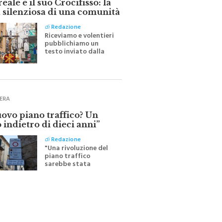
 silenziosa di una comunità
di
Redazione
Riceviamo e volentieri
pubblichiamo un
testo inviato dalla
scrittrice monrealese
Mariella Sapienza
all'indomani della
Festa del Santissimo
Crocifisso
ERA
uovo piano traffico? Un
 indietro di dieci anni”
di
Redazione
"Una rivoluzione del
piano traffico
sarebbe stata
efficace se preceduta
da una rivoluzione
culturale"