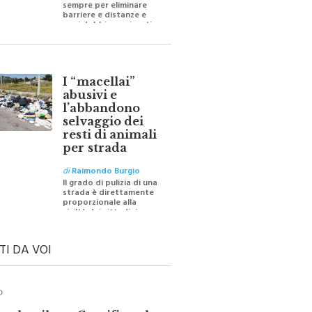
barriere e distanze e
oggi dobbiamo ripartire
per ricostruire certezze
I “macellai”
abusivi e
l’abbandono
selvaggio dei
resti di animali
per strada
di
Raimondo Burgio
Il grado di pulizia di una
strada è direttamente
proporzionale alla
civiltà dei cittadini
TI DA VOI
O
ale e il suo Crocifisso: la