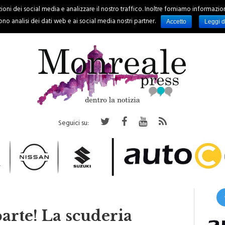
oni dei social media e analizzare il nostro traffico. Inoltre forniamo informazioni s
PALERMO
REGIONE
EVENTI
RUBRICHE
SPORT
no analisi dei dati web e ai social media nostri partner.
Accetto
Leggi d
Seguici su:
parte! La scuderia