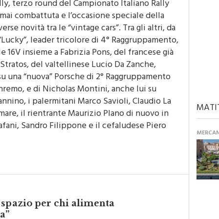
mai combattuta e l’occasione speciale della
se novità tra le “vintage cars”. Tra gli altri, da
“Lucky”, leader tricolore di 4° Raggruppamento,
le 16V insieme a Fabrizia Pons, del francese già
Stratos, del valtellinese Lucio Da Zanche,
su una “nuova” Porsche di 2° Raggruppamento
nremo, e di Nicholas Montini, anche lui su
annino, i palermitani Marco Savioli, Claudio La
MATI
are, il rientrante Maurizio Plano di nuovo in
afani, Sandro Filippone e il cefaludese Piero
MERCANT
 spazio per chi alimenta
a”