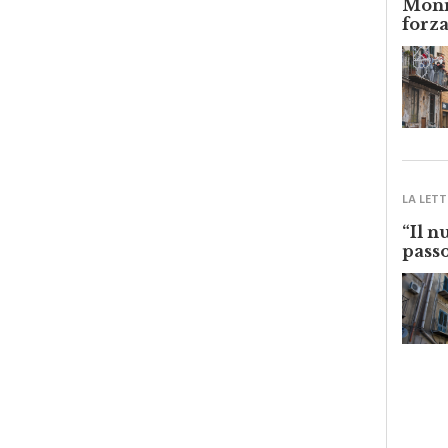
forza
LA LETT
“Il n
passo