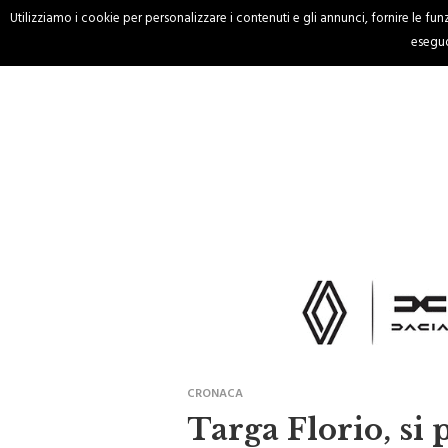
Utilizziamo i cookie per personalizzare i contenuti e gli annunci, fornire le funzi
HOME
CRONACA
eseguo
CRONACA
Targa Florio, si 