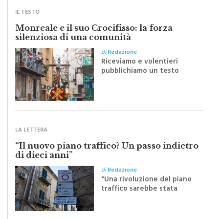
Monreale e il suo Crocifisso: la forza
silenziosa di una comunità
di
Redazione
Riceviamo e volentieri
pubblichiamo un testo
inviato dalla scrittrice
monrealese Mariella
Sapienza all'indomani della
Festa del Santissimo
Crocifisso
LA LETTERA
“Il nuovo piano traffico? Un passo indietro
di dieci anni”
di
Redazione
"Una rivoluzione del piano
traffico sarebbe stata
efficace se preceduta da
una rivoluzione culturale"