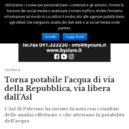
Utilizziamo i cookie per personalizzare i contenuti e gli annunci, fornire le
funzioni dei social media e analizzare il nostro traffico. Inoltre forniamo
informazioni sul modo in cui utilizzi il nostro sito alle agenzie pubblicitarie,
agli istituti che eseguono analisi dei dati web e ai social media nostri
partner.
Accetto
Leggi di più
CRONACA
Torna potabile l’acqua di via
della Repubblica, via libera
dall’Asl
L'Asl di Palermo ha inviato la nota con i risultati
delle analisi effettuate e che attestano la potabilità
dell'acqua