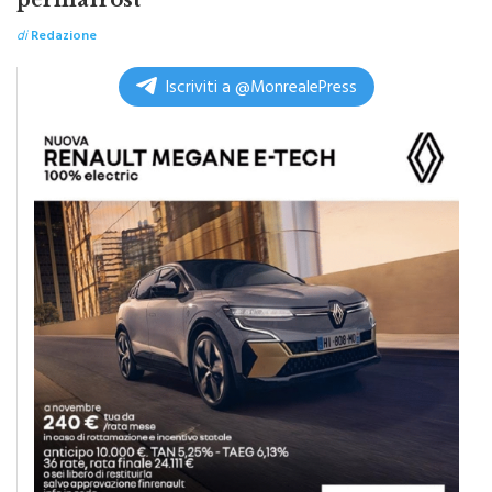
ferroviaria ad alta velocità in zona
permafrost
di
Redazione
Iscriviti a @MonrealePress