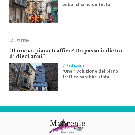
di
Redazione
Riceviamo e volentieri
pubblichiamo un testo
inviato dalla scrittrice
monrealese Mariella
Sapienza all'indomani della
Festa del Santissimo
Crocifisso
LA LETTERA
“Il nuovo piano traffico? Un passo indietro
di dieci anni”
di
Redazione
"Una rivoluzione del piano
traffico sarebbe stata
efficace se preceduta da
una rivoluzione culturale"