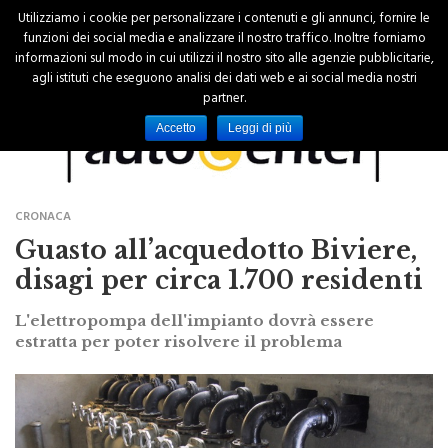
Utilizziamo i cookie per personalizzare i contenuti e gli annunci, fornire le
funzioni dei social media e analizzare il nostro traffico. Inoltre forniamo
informazioni sul modo in cui utilizzi il nostro sito alle agenzie pubblicitarie,
agli istituti che eseguono analisi dei dati web e ai social media nostri
partner.
Accetto
Leggi di più
CRONACA
Guasto all’acquedotto Biviere,
disagi per circa 1.700 residenti
L'elettropompa dell'impianto dovrà essere
estratta per poter risolvere il problema