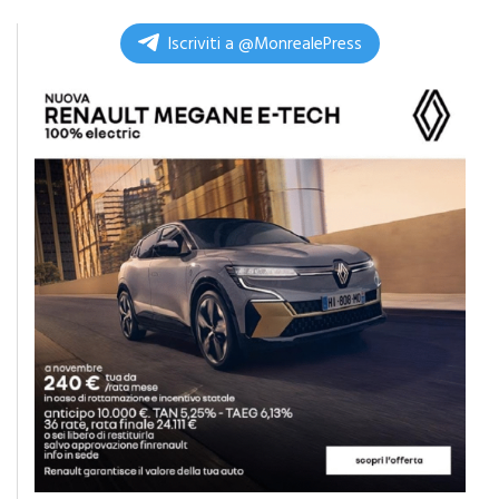
Iscriviti a @MonrealePress