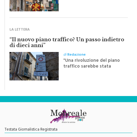
Sapienza all'indomani della
Festa del Santissimo
Crocifisso
LA LETTERA
“Il nuovo piano traffico? Un passo indietro
di dieci anni”
di
Redazione
"Una rivoluzione del piano
traffico sarebbe stata
efficace se preceduta da
una rivoluzione culturale"
Testata Giornalistica Registrata
Autorizzazione del Tribunale di Palermo N. 621/2013