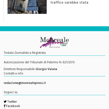
efficace se preceduta da
una rivoluzione culturale"
Testata Giornalistica Registrata
Autorizzazione del Tribunale di Palermo N. 621/2013
Direttore Responsabile
Giorgio Vaiana
Contatti e info
redazione@monrealepress.it
Seguici su
Twitter
Facebook
Youtube
Feed RSS