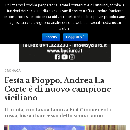
Utilizziamo i cookie per personalizzare i contenuti e gli annunci, fornire le
funzioni dei social media e analizzare il nostro traffico. Inoltre forniamo
informazioni sul modo in cui utilizzi il nostro sito alle agenzie pubblicitarie,
agli istituti che eseguono analisi dei dati web e ai social media nostri
partner.
Accetto
Leggi di più
CRONACA
Festa a Pioppo, Andrea La
Corte è di nuovo campione
siciliano
Il pilota, con la sua famosa Fiat Cinquecento
rossa, bissa il successo dello scorso anno