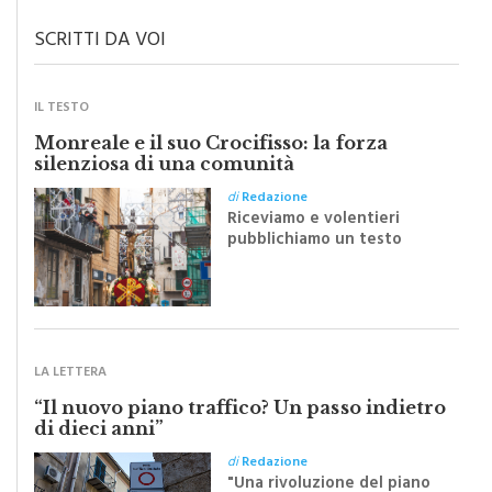
SCRITTI DA VOI
IL TESTO
Monreale e il suo Crocifisso: la forza
silenziosa di una comunità
di
Redazione
Riceviamo e volentieri
pubblichiamo un testo
inviato dalla scrittrice
monrealese Mariella
Sapienza all'indomani della
Festa del Santissimo
Crocifisso
LA LETTERA
“Il nuovo piano traffico? Un passo indietro
di dieci anni”
di
Redazione
"Una rivoluzione del piano
traffico sarebbe stata