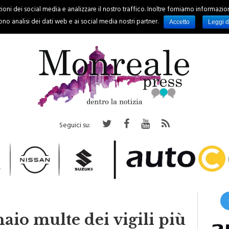
oni dei social media e analizzare il nostro traffico. Inoltre forniamo informazioni s
PALERMO
REGIONE
EVENTI
RUBRICHE
SPORT
no analisi dei dati web e ai social media nostri partner.
Accetto
Leggi d
Seguici su:
aio multe dei vigili più