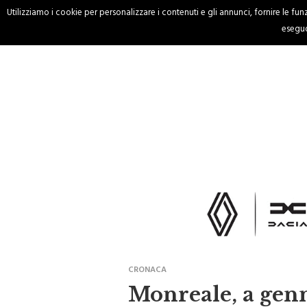
Utilizziamo i cookie per personalizzare i contenuti e gli annunci, fornire le funzi
HOME
CRONACA
eseguo
CRONACA
Monreale, a genn