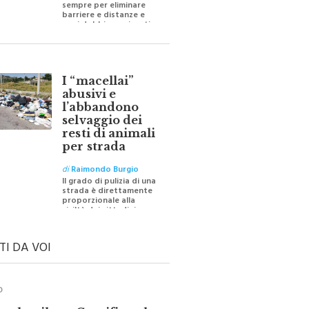
barriere e distanze e
oggi dobbiamo ripartire
per ricostruire certezze
I “macellai”
abusivi e
l’abbandono
selvaggio dei
resti di animali
per strada
di
Raimondo Burgio
Il grado di pulizia di una
strada è direttamente
proporzionale alla
civiltà dei cittadini
TI DA VOI
O
ale e il suo Crocifisso: la