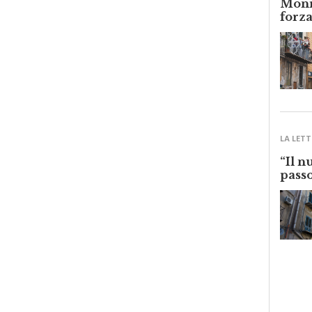
forza
LA LETT
“Il n
passo