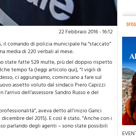
22 Febbraio 2016 - 16:12
5, il comando di polizia municipale ha “staccato”
a media di 220 verbali al mese.
o state fatte 529 multe, più del doppio rispetto
he tempo fa (leggi articolo qui), “I vigili di
desso, ci aggiungiamo, cominciano a fare sul
nuovo assetto voluto dal sindaco Piero Capizzi
n l’arrivo dell’assessore Sandro Russo e del
professionalità”, aveva detto all’inizio Ganci
i dicembre del 2015). E così è stato. “Anche con i
usso parlando degli agenti – sono state possibili
EVEN