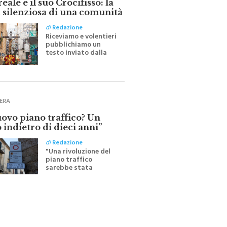
 silenziosa di una comunità
di
Redazione
Riceviamo e volentieri
pubblichiamo un
testo inviato dalla
scrittrice monrealese
Mariella Sapienza
all'indomani della
Festa del Santissimo
Crocifisso
ERA
uovo piano traffico? Un
 indietro di dieci anni”
di
Redazione
"Una rivoluzione del
piano traffico
sarebbe stata
efficace se preceduta
da una rivoluzione
culturale"