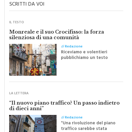
SCRITTI DA VOI
IL TESTO
Monreale e il suo Crocifisso: la forza
silenziosa di una comunità
di
Redazione
Riceviamo e volentieri
pubblichiamo un testo
inviato dalla scrittrice
monrealese Mariella
Sapienza all'indomani della
Festa del Santissimo
Crocifisso
LA LETTERA
“Il nuovo piano traffico? Un passo indietro
di dieci anni”
di
Redazione
"Una rivoluzione del piano