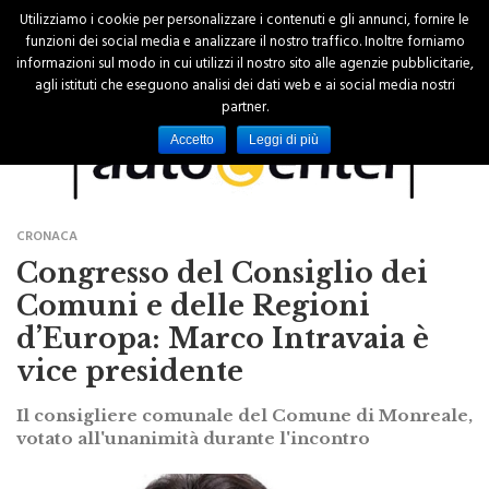
Utilizziamo i cookie per personalizzare i contenuti e gli annunci, fornire le
funzioni dei social media e analizzare il nostro traffico. Inoltre forniamo
informazioni sul modo in cui utilizzi il nostro sito alle agenzie pubblicitarie,
agli istituti che eseguono analisi dei dati web e ai social media nostri
partner.
Accetto
Leggi di più
CRONACA
Congresso del Consiglio dei
Comuni e delle Regioni
d’Europa: Marco Intravaia è
vice presidente
Il consigliere comunale del Comune di Monreale,
votato all'unanimità durante l'incontro