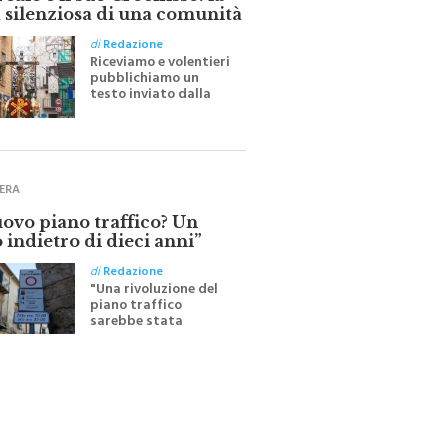
ale e il suo Crocifisso: la
 silenziosa di una comunità
di
Redazione
Riceviamo e volentieri
pubblichiamo un
testo inviato dalla
scrittrice monrealese
Mariella Sapienza
all'indomani della
Festa del Santissimo
Crocifisso
ERA
uovo piano traffico? Un
 indietro di dieci anni”
di
Redazione
"Una rivoluzione del
piano traffico
sarebbe stata
efficace se preceduta
da una rivoluzione
culturale"