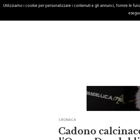
Utilizziamo i cookie per personalizzare i contenuti e gli annunci, fornire le funzi
HOME
CRONACA
eseguo
CRONACA
Cadono calcinacci