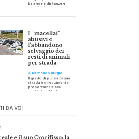
sempre per eliminare
barriere e distanze e
oggi dobbiamo ripartire
per ricostruire certezze
I “macellai”
abusivi e
l’abbandono
selvaggio dei
resti di animali
per strada
di
Raimondo Burgio
Il grado di pulizia di una
strada è direttamente
proporzionale alla
civiltà dei cittadini
TI DA VOI
O