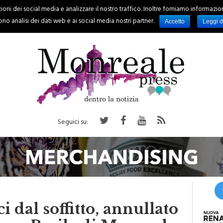
oni dei social media e analizzare il nostro traffico. Inoltre forniamo informazioni s
PALERMO
REGIONE
EVENTI
RUBRICHE
SPORT
no analisi dei dati web e ai social media nostri partner.
Accetto
Leggi d
Seguici su:
 dal soffitto, annullato