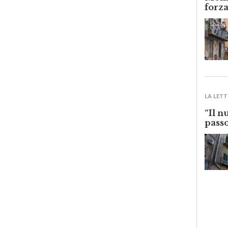
Monre
forza
LA LETT
“Il n
passo