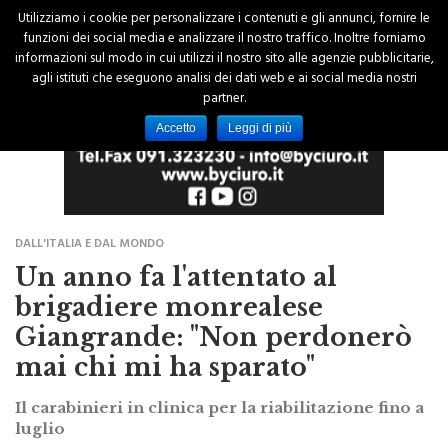
Utilizziamo i cookie per personalizzare i contenuti e gli annunci, fornire le
funzioni dei social media e analizzare il nostro traffico. Inoltre forniamo
informazioni sul modo in cui utilizzi il nostro sito alle agenzie pubblicitarie,
agli istituti che eseguono analisi dei dati web e ai social media nostri
partner.
Accetto
Leggi di più
DALL'ITALIA E DAL MONDO
Un anno fa l'attentato al
brigadiere monrealese
Giangrande: "Non perdonerò
mai chi mi ha sparato"
Il carabinieri in clinica per la riabilitazione fino a
luglio