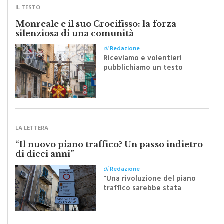
Monreale e il suo Crocifisso: la forza
silenziosa di una comunità
di
Redazione
Riceviamo e volentieri
pubblichiamo un testo
inviato dalla scrittrice
monrealese Mariella
Sapienza all'indomani della
Festa del Santissimo
Crocifisso
LA LETTERA
“Il nuovo piano traffico? Un passo indietro
di dieci anni”
di
Redazione
"Una rivoluzione del piano
traffico sarebbe stata
efficace se preceduta da
una rivoluzione culturale"